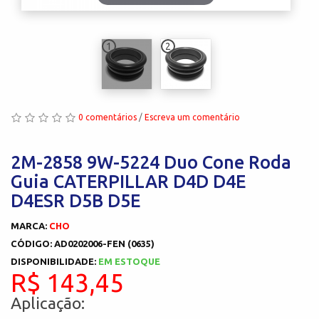
1
2
0 comentários
/
Escreva um comentário
2M-2858 9W-5224 Duo Cone Roda
Guia CATERPILLAR D4D D4E
D4ESR D5B D5E
MARCA:
CHO
CÓDIGO: AD0202006-FEN (0635)
DISPONIBILIDADE:
EM ESTOQUE
R$ 143,45
Aplicação: