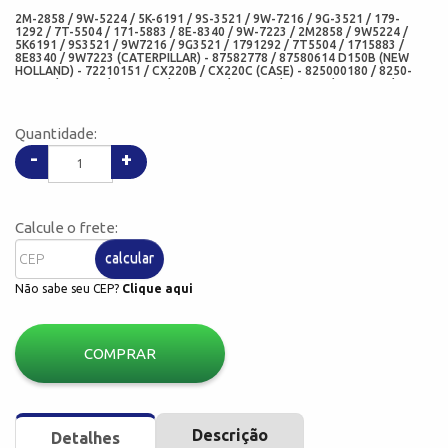
2M-2858 / 9W-5224 / 5K-6191 / 9S-3521 / 9W-7216 / 9G-3521 / 179-
1292 / 7T-5504 / 171-5883 / 8E-8340 / 9W-7223 / 2M2858 / 9W5224 /
5K6191 / 9S3521 / 9W7216 / 9G3521 / 1791292 / 7T5504 / 1715883 /
8E8340 / 9W7223 (CATERPILLAR) - 87582778 / 87580614 D150B (NEW
HOLLAND) - 72210151 / CX220B / CX220C (CASE) - 825000180 / 8250-
00180 / EC-140 / EC-140B / EC-140C / EC-210 / E-210B / EC-210C / EC-
240 / EC-240B / EC-240B (VOLVO) - 63,5 X 82,5/ 87,3 X 34,1 (MED) -
AD0202006-FEN (ADD)
Quantidade:
-
+
Calcule o frete:
calcular
Não sabe seu CEP?
Clique aqui
COMPRAR
Descrição
Detalhes