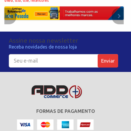
d4esr
,
d5b
,
d5e
,
retentores
Assine nossa newsletter
Receba novidades de nossa loja
Enviar
FORMAS DE PAGAMENTO