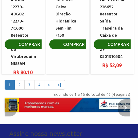
43G00
Retentor
E4TZ7B215A
12279-
Caixa
226652
43G02
Direção
Retentor
12279-
Hidráulica
Saída
7C600
Sem Fim
Traseira da
Retentor
F150
Caixa de
Dianteiro
Transferência
R$ 70,57
COMPRAR
COMPRAR
COMPRAR
do
ZF
Virabrequim
0501310504
NISSAN
R$ 52,09
R$ 80,10
1
2
3
4
>
>|
Exibindo de 1 a 15 do total de 46 (4 páginas)
Assine nossa newsletter