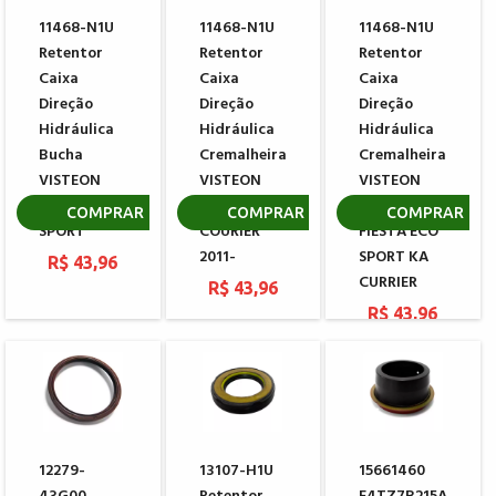
11468-N1U
11468-N1U
11468-N1U
Retentor
Retentor
Retentor
Caixa
Caixa
Caixa
Direção
Direção
Direção
Hidráulica
Hidráulica
Hidráulica
Bucha
Cremalheira
Cremalheira
VISTEON
VISTEON
VISTEON
FORD ECO
FORD
FORD
COMPRAR
COMPRAR
COMPRAR
SPORT
COURIER
FIESTA ECO
2011-
SPORT KA
R$ 43,96
CURRIER
R$ 43,96
R$ 43,96
12279-
13107-H1U
15661460