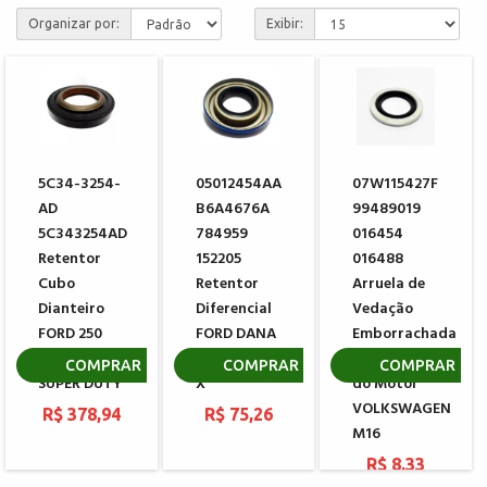
Organizar por:
Exibir:
5C34-3254-
05012454AA
07W115427F
AD
B6A4676A
99489019
5C343254AD
784959
016454
Retentor
152205
016488
Cubo
Retentor
Arruela de
Dianteiro
Diferencial
Vedação
FORD 250
FORD DANA
Emborrachada
350 450 550
BA401484-
do Carter
COMPRAR
COMPRAR
COMPRAR
SUPER DUTY
X
do Motor
VOLKSWAGEN
R$ 378,94
R$ 75,26
M16
R$ 8,33