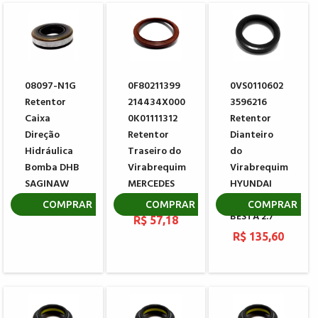
08097-N1G
0F80211399
0VS0110602
Retentor
214434X000
3596216
Caixa
0K01111312
Retentor
Direção
Retentor
Dianteiro
Hidráulica
Traseiro do
do
Bomba DHB
Virabrequim
Virabrequim
SAGINAW
MERCEDES
HYUNDAI
BENZ
KIA H100
R$ 15,24
COMPRAR
COMPRAR
COMPRAR
BESTA 2.7
R$ 57,18
R$ 135,60