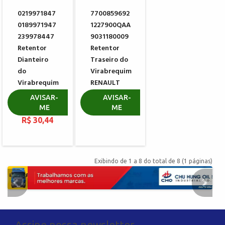
0219971847
7700859692
0189971947
1227900QAA
239978447
9031180009
Retentor
Retentor
Dianteiro
Traseiro do
do
Virabrequim
Virabrequim
RENAULT
MERCEDES
R$ 178,86
AVISAR-
AVISAR-
BENZ
ME
ME
R$ 30,44
Exibindo de 1 a 8 do total de 8 (1 páginas)
Assine nossa newsletter