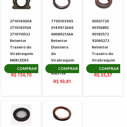
2710140004
7700103945
90501720
2710140104
0149972646
90156855
2710110532
68089212AA
90183572
Retentor
Retentor
92060272
Traseiro do
Dianteiro
Retentor
Virabrequim
do
Traseiro do
MERCEDES
Virabrequim
Virabrequim
BENZ
RENAULT
GM
COMPRAR
COMPRAR
COMPRAR
MASTER
R$ 150,70
R$ 35,37
R$ 93,81