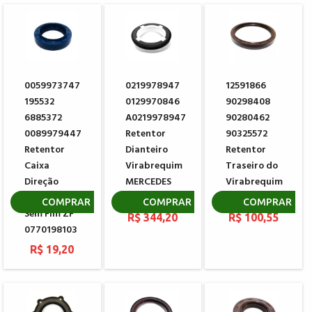
0059973747
0219978947
12591866
195532
0129970846
90298408
6885372
A0219978947
90280462
0089979447
Retentor
90325572
Retentor
Dianteiro
Retentor
Caixa
Virabrequim
Traseiro do
Direção
MERCEDES
Virabrequim
Hidráulica
BENZ
GM
COMPRAR
COMPRAR
COMPRAR
Sem Fim ZF
R$ 344,20
R$ 100,55
0770198103
R$ 19,20