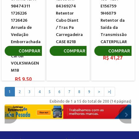
98474311
84369274
E156759
1726226
Retentor
9H6079
1726426
Cubo Diant
Retentor da
Arruela de
/ Tras Pa
Saída da
Vedação
Carregadeira
Transmissão
Emborrachada
CASE 821B
CATERPILLAR
do Bujão
914G
R$ 687,16
COMPRAR
COMPRAR
COMPRAR
Carter
R$ 41,27
VOLKSWAGEN
M18
R$ 9,50
1
2
3
4
5
6
7
8
9
>
>|
Exibindo de 1 a 15 do total de 200 (14 páginas)