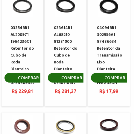
033548R1
033614R1
040948R1
AL200971
AL68210
302956A1
1964236C1
81331000
87436634
Retentor do
Retentor do
Retentor da
Cubo de
Cubo de
Transmissão
Roda
Roda
Eixo
Dianteiro
Dianteiro
Dianteira
ZF
ZF
MASSEY
COMPRAR
COMPRAR
COMPRAR
0734309422
0750110147
FERGUSON
R$ 229,81
R$ 281,27
R$ 17,99