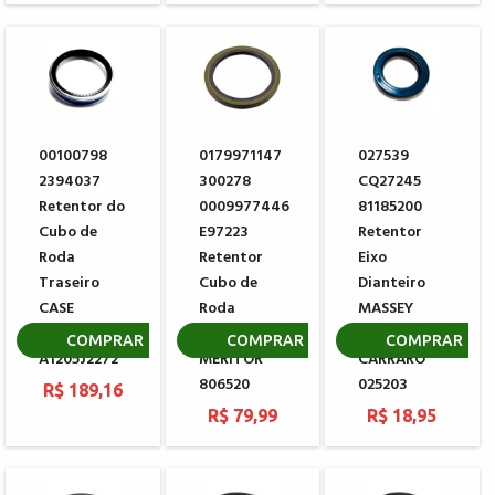
00100798
0179971147
027539
2394037
300278
CQ27245
Retentor do
0009977446
81185200
Cubo de
E97223
Retentor
Roda
Retentor
Eixo
Traseiro
Cubo de
Dianteiro
CASE
Roda
MASSEY
MERITOR
Traseiro
FERGUSON
COMPRAR
COMPRAR
COMPRAR
A1205J2272
MERITOR
CARRARO
806520
025203
R$ 189,16
R$ 79,99
R$ 18,95