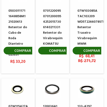
0503011171
0701220095
07W103085A
1648858M1
0701200095
TAC103209
21020613
4252015730
WD5T2266078STD
Retentor do
6140211331
Retentor
Cubo de
Retentor do
Traseiro
Roda
Virabrequim
Virabrequim
Dianteiro
KOMATSU
MWM
CARRARO
904960651103
R$ 81,10
COMPRAR
COMPRAR
COMPRAR
025351
R$ 68,41
R$ 271,72
R$ 33,20
07W115427A
120036A1
133-4297