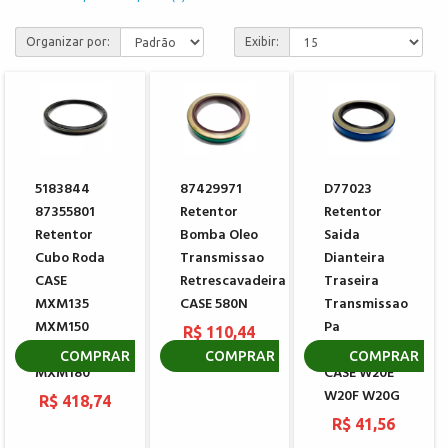
Organizar por:
Exibir:
5183844
87429971
D77023
87355801
Retentor
Retentor
Retentor
Bomba Oleo
Saida
Cubo Roda
Transmissao
Dianteira
CASE
Retrescavadeira
Traseira
MXM135
CASE 580N
Transmissao
MXM150
Pa
R$ 110,44
MXM165
Carrregadeira
COMPRAR
COMPRAR
COMPRAR
MXM180
CASE W20E
W20F W20G
R$ 418,74
R$ 41,56