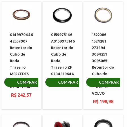
0149970446
0159975146
1522086
42557907
A0159975146
1524281
Retentor do
Retentor do
273394
Cubo de
Cubo de
3094251
Roda
Roda
3095065
Traseiro
Traseiro ZF
Retentor do
MERCEDES
0734319644
Cubo de
BENZ - ZF
Roda
R$ 783,87
COMPRAR
COMPRAR
COMPRAR
0734319643
Traseiro
VOLVO
R$ 242,57
R$ 198,98