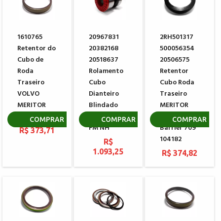
1610765
20967831
2RH501317
Retentor do
20382168
500056354
Cubo de
20518637
20506575
Roda
Rolamento
Retentor
Traseiro
Cubo
Cubo Roda
VOLVO
Dianteiro
Traseiro
MERITOR
Blindado
MERITOR
8065747
VOLVO FH
PREMIUM e-
COMPRAR
COMPRAR
COMPRAR
FM NH
Barrier 709
R$ 373,71
104182
R$
1.093,25
R$ 374,82