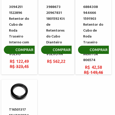
3094251
3988673
6884308
1522896
20967831
944666
Retentor do
1801592 Kit
1591903
Cubo de
de
Retentor do
Roda
Retentores
Cubo de
Traseiro
do Cubo
Roda
Interno com
Dianteiro
Traseiro
Redução
Blindado
VOLVO
COMPRAR
COMPRAR
COMPRAR
VOLVO
VOLVO FH
MERITOR
806574
R$ 122,49
R$ 562,22
R$ 323,45
R$ 42,58
R$ 149,46
T16501317