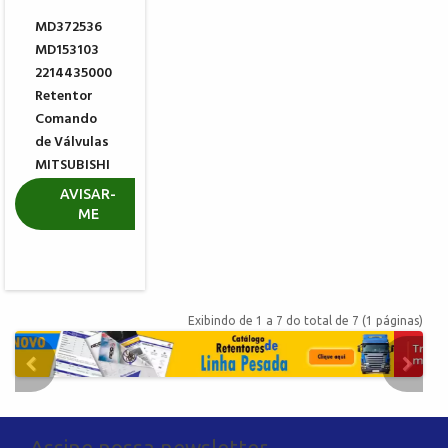
MD372536
MD153103
2214435000
Retentor
Comando
de Válvulas
MITSUBISHI
HYUNDAI
AVISAR-
ME
R$ 34,60
Exibindo de 1 a 7 do total de 7 (1 páginas)
Assine nossa newsletter