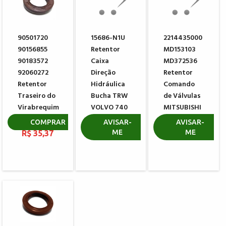
90501720
15686-N1U
2214435000
90156855
Retentor
MD153103
90183572
Caixa
MD372536
92060272
Direção
Retentor
Retentor
Hidráulica
Comando
Traseiro do
Bucha TRW
de Válvulas
Virabrequim
VOLVO 740
MITSUBISHI
GM
760 780
HYUNDAI
COMPRAR
AVISAR-
AVISAR-
ME
ME
R$ 35,37
R$ 43,96
R$ 46,02