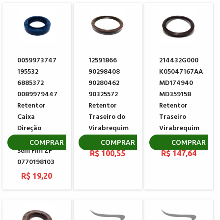
0059973747
12591866
214432G000
195532
90298408
K05047167AA
6885372
90280462
MD174940
0089979447
90325572
MD359158
Retentor
Retentor
Retentor
Caixa
Traseiro do
Traseiro
Direção
Virabrequim
Virabrequim
Hidráulica
GM
MITSUBISHI
COMPRAR
COMPRAR
COMPRAR
Sem Fim ZF
R$ 100,55
R$ 147,64
0770198103
R$ 19,20