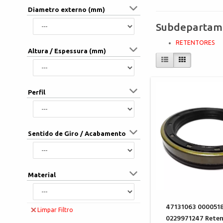
Diametro externo (mm)
Subdepartam
RETENTORES
Altura / Espessura (mm)
Perfil
Sentido de Giro / Acabamento
Material
47131063 000051
Limpar Filtro
0229971247 Reten