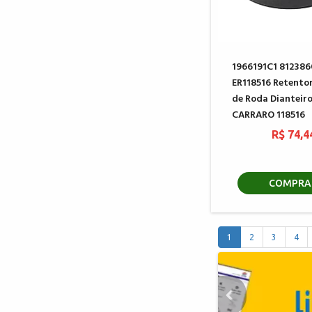
1966191C1 812386
ER118516 Retento
de Roda Dianteir
CARRARO 118516
R$ 74,4
COMPRA
1
2
3
4