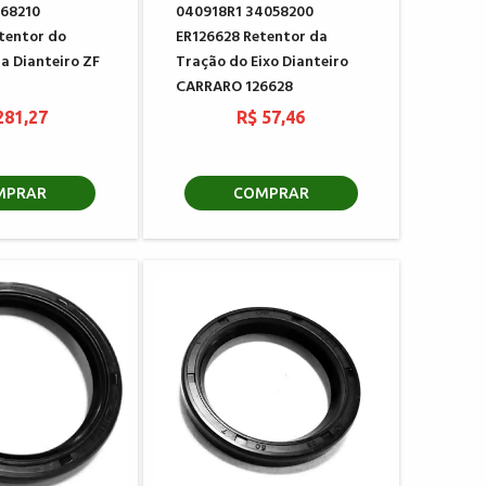
L68210
040918R1 34058200
tentor do
ER126628 Retentor da
a Dianteiro ZF
Tração do Eixo Dianteiro
CARRARO 126628
281,27
R$ 57,46
MPRAR
COMPRAR