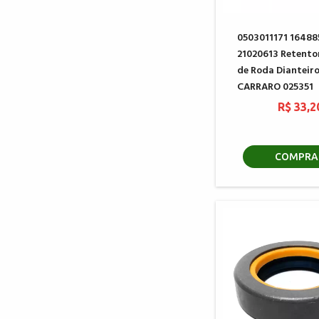
0503011171 1648
21020613 Retento
de Roda Dianteir
CARRARO 025351
R$ 33,2
COMPRA