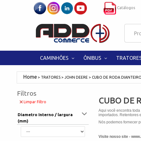
Catálogos
CAMINHÕES
ÔNIBUS
TRATORE
TRATORES
JOHN DEERE
CUBO DE RODA DIANTEIR
Filtros
CUBO DE 
Limpar Filtro
Aqui você encontra toda
Diametro Interno / largura
importados. Retentores e
(mm)
Nós podemos fornecer pr
Visite nosso site - ww