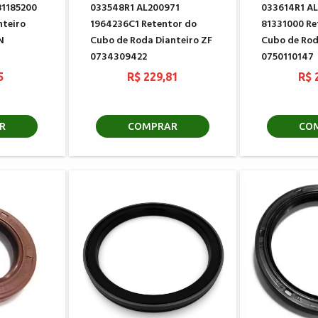
81185200
033548R1 AL200971
033614R1 A
nteiro
1964236C1 Retentor do
81331000 Re
N
Cubo de Roda Dianteiro ZF
Cubo de Rod
0734309422
0750110147
5
R$ 229,81
R$ 
R
COMPRAR
CO