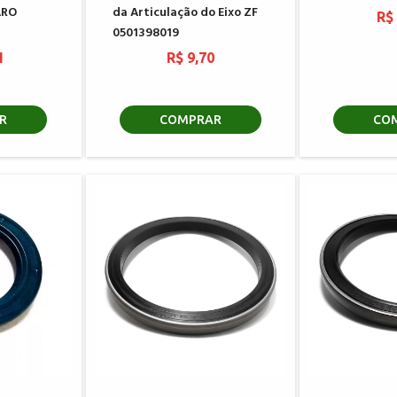
ARO
da Articulação do Eixo ZF
R$
0501398019
1
R$ 9,70
R
COMPRAR
CO