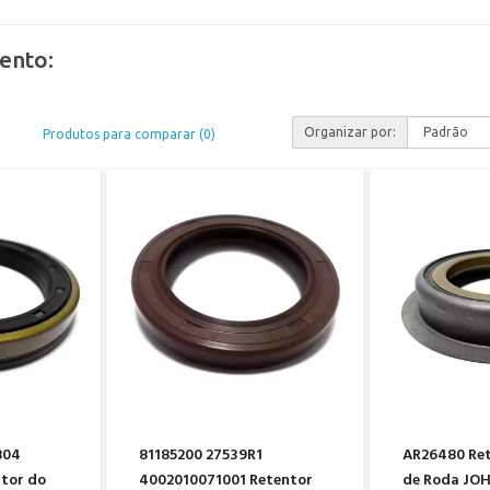
ento:
Organizar por:
Produtos para comparar (0)
804
81185200 27539R1
AR26480 Re
tor do
4002010071001 Retentor
de Roda JO