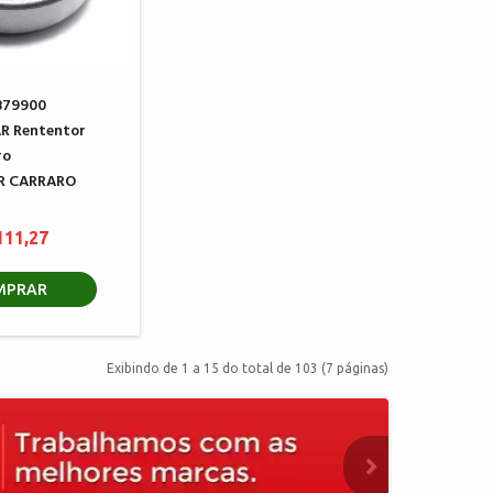
879900
R Rententor
ro
R CARRARO
111,27
MPRAR
Exibindo de 1 a 15 do total de 103 (7 páginas)