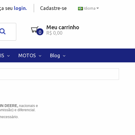
aça seu
login.
Cadastre-se
Idioma
Meu carrinho
0
R$ 0,00
IS
MOTOS
Blog
JOHN DEERE,
nacionais e
missão) e diferencial.
necessário.