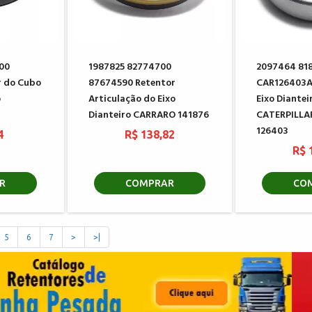
00
1987825 82774700
2097464 81
r do Cubo
87674590 Retentor
CAR126403A
o
Articulação do Eixo
Eixo Diantei
Dianteiro CARRARO 141876
CATERPILLA
126403
4
R$ 138,82
R$ 
R
COMPRAR
CO
5
6
7
>
>|