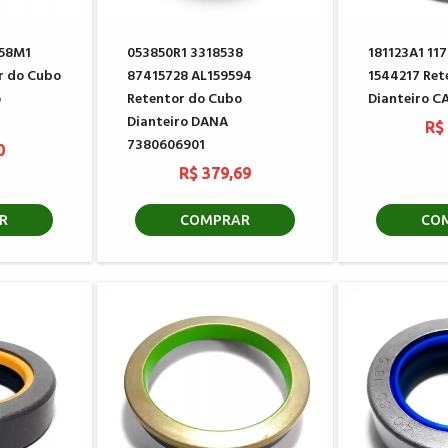
858M1
053850R1 3318538
181123A1 11
r do Cubo
87415728 AL159594
1544217 Ret
o
Retentor do Cubo
Dianteiro C
Dianteiro DANA
R$
7380606901
0
R$ 379,69
R
COMPRAR
CO