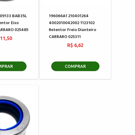
709133 BAB35L
196066A1 210401264
entor Eixo
4002010042002 1123102
ARRARO 025485
Retentor Freio Dianteiro
CARRARO 025311
 11,50
R$ 6,62
MPRAR
COMPRAR