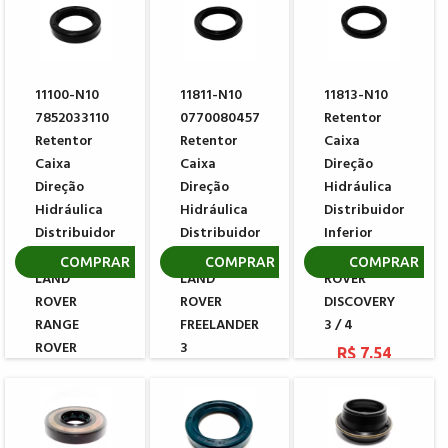
11100-N10
11811-N10
11813-N10
7852033110
0770080457
Retentor
Retentor
Retentor
Caixa
Caixa
Caixa
Direção
Direção
Direção
Hidráulica
Hidráulica
Hidráulica
Distribuidor
Distribuidor
Distribuidor
Inferior
Inferior
Inferior ZF
TRW LAND
COMPRAR
COMPRAR
COMPRAR
LAND
LAND
ROVER
ROVER
ROVER
DISCOVERY
RANGE
FREELANDER
3 / 4
ROVER
3
R$ 7,54
SPORT
R$ 22,21
R$ 24,65