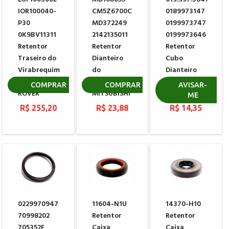
IOR100040-
CM5Z6700C
0189973147
P30
MD372249
0199973747
0K9BV11311
2142135011
0199973646
Retentor
Retentor
Retentor
Traseiro do
Dianteiro
Cubo
Virabrequim
do
Dianteiro
LAND
Virabrequim
MERCEDES
COMPRAR
COMPRAR
AVISAR-
ROVER
MITSUBISHI
BENZ
ME
R$ 255,20
R$ 23,88
R$ 14,35
0229970947
11604-N1U
14370-H10
70998202
Retentor
Retentor
705352F
Caixa
Caixa