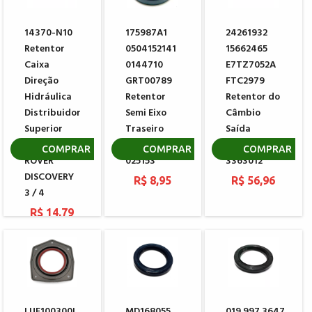
14370-N10
175987A1
24261932
Retentor
0504152141
15662465
Caixa
0144710
E7TZ7052A
Direção
GRT00789
FTC2979
Hidráulica
Retentor
Retentor do
Distribuidor
Semi Eixo
Câmbio
Superior
Traseiro
Saída
TRW LAND
CARRARO
EATON
COMPRAR
COMPRAR
COMPRAR
ROVER
025153
3363012
DISCOVERY
R$ 8,95
R$ 56,96
3 / 4
R$ 14,79
LUF100300L
MD168055
019.997.3647