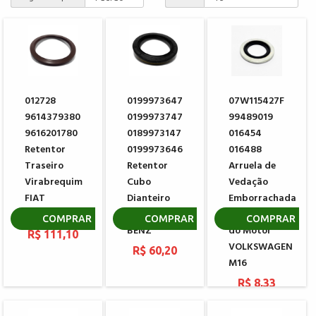
012728
0199973647
07W115427F
9614379380
0199973747
99489019
9616201780
0189973147
016454
Retentor
0199973646
016488
Traseiro
Retentor
Arruela de
Virabrequim
Cubo
Vedação
FIAT
Dianteiro
Emborrachada
DUCATO
MERCEDES
do Carter
COMPRAR
COMPRAR
COMPRAR
BENZ
do Motor
R$ 111,10
VOLKSWAGEN
R$ 60,20
M16
R$ 8,33