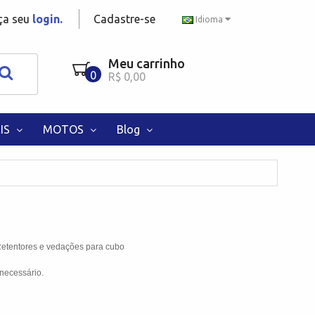
aça seu
login.
Cadastre-se
Idioma
Meu carrinho
0
R$ 0,00
IS
MOTOS
Blog
Retentores e vedações para cubo
necessário.