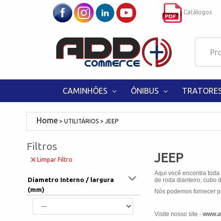
Catálogos
CAMINHÕES
ÔNIBUS
TRATORE
UTILITÁRIOS
JEEP
Filtros
JEEP
Limpar Filtro
Aqui você encontra toda
Diametro Interno / largura
de roda dianteiro, cubo d
(mm)
Nós podemos fornecer pr
Visite nosso site -
www.a