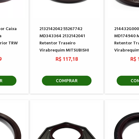
or Caixa
2132142042 55267742
214432G000
a
MD343364 2132142041
MD174940 
erior TRW
Retentor Traseiro
Retentor Tr
Virabrequim MITSUBISHI
Virabrequim
9
R$ 117,18
R$ 
R
COMPRAR
CO