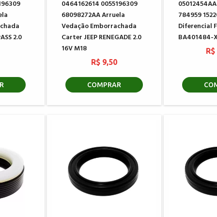
196309
0464162614 0055196309
05012454AA
ela
68098272AA Arruela
784959 1522
achada
Vedação Emborrachada
Diferencial
ASS 2.0
Carter JEEP RENEGADE 2.0
BA401484-
16V M18
R$
0
R$ 9,50
R
COMPRAR
CO