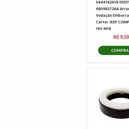
0464162614 0055
68098272AA Arru
Vedação Emborr
Carter JEEP COMP
16V M18
R$ 9,5
COMPRA