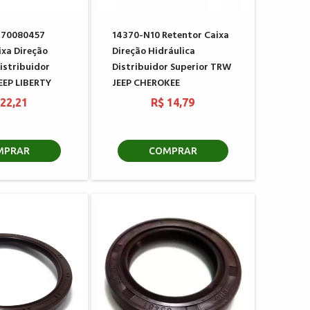
770080457
14370-N10 Retentor Caixa
ixa Direção
Direção Hidráulica
istribuidor
Distribuidor Superior TRW
JEEP LIBERTY
JEEP CHEROKEE
 22,21
R$ 14,79
MPRAR
COMPRAR