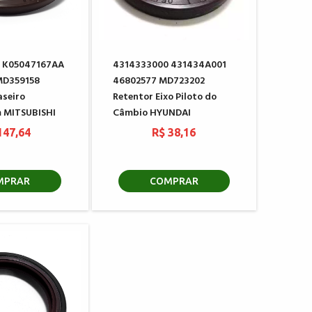
 K05047167AA
4314333000 431434A001
MD359158
46802577 MD723202
aseiro
Retentor Eixo Piloto do
 MITSUBISHI
Câmbio HYUNDAI
147,64
R$ 38,16
MPRAR
COMPRAR