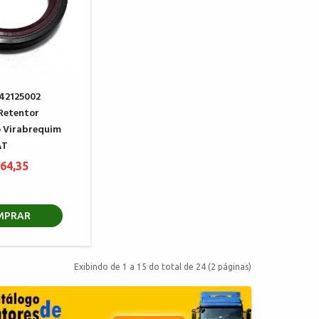
42125002
Retentor
o Virabrequim
AT
 64,35
MPRAR
Exibindo de 1 a 15 do total de 24 (2 páginas)