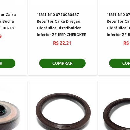
or Caixa
11811-N10 0770080457
11811-N10 0
ca Bucha
Retentor Caixa Direção
Retentor Ca
 LIBERTY
Hidráulica Distribuidor
Hidráulica D
Inferior ZF JEEP CHEROKEE
Inferior ZF 
9
R$ 22,21
R$
R
COMPRAR
CO