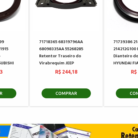
99
71718365 68319796AA
71739386 21
1915
68098335AA 55268285
214212G100 
o
Retentor Traseiro do
Dianteiro d
SUBISHI
Virabrequim JEEP
HYUNDAI FI
23
R$ 244,18
R$
R
COMPRAR
CO