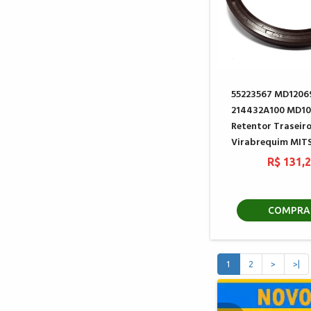
55223567 MD1206
214432A100 MD10
Retentor Traseir
Virabrequim MIT
R$ 131,
COMPRA
1
2
>
>|