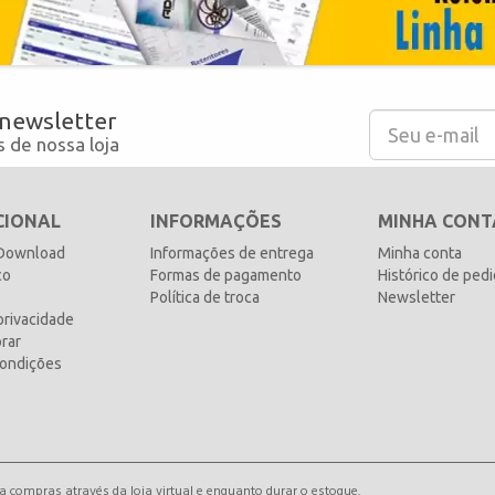
 newsletter
 de nossa loja
CIONAL
INFORMAÇÕES
MINHA CONT
 Download
Informações de entrega
Minha conta
co
Formas de pagamento
Histórico de ped
Política de troca
Newsletter
 privacidade
rar
ondições
compras através da loja virtual e enquanto durar o estoque.