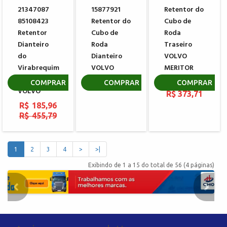
21347087
15877921
Retentor do
85108423
Retentor do
Cubo de
Retentor
Cubo de
Roda
Dianteiro
Roda
Traseiro
do
Dianteiro
VOLVO
Virabrequim
VOLVO
MERITOR
do Motor
8065747
R$ 119,20
COMPRAR
COMPRAR
COMPRAR
VOLVO
R$ 373,71
R$ 185,96
R$ 455,79
1
2
3
4
>
>|
Exibindo de 1 a 15 do total de 56 (4 páginas)