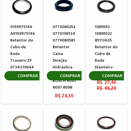
0159975146
0770080252
1089552
A0159975146
0770198134
10895522
Retentor do
0770080581
85113635
Cubo de
Retentor
Retentor do
Roda
Caixa
Cubo de
Traseiro ZF
Direção
Roda
0734319644
Hidráulica
Dianteiro
Sem Fim ZF
VOLVO
R$ 783,87
COMPRAR
COMPRAR
COMPRAR
BOSCH 8095
R$ 27,46
8097 8098
R$ 96,20
R$ 24,30