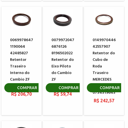
0069978647
0079972047
0149970446
1190064
6876126
42557907
42485827
8196502022
Retentor do
Retentor
Retentor do
Cubo de
Traseiro
Eixo Piloto
Roda
Interno do
do Cambio
Traseiro
Cambio ZF
ZF
MERCEDES
0734310109
0734310108
BENZ - ZF
COMPRAR
COMPRAR
COMPRAR
0734319643
R$ 206,70
R$ 59,74
R$ 242,57