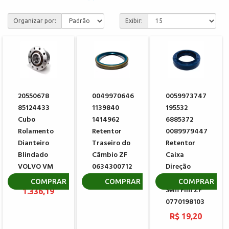
Organizar por:
Exibir:
20550678
0049970646
0059973747
85124433
1139840
195532
Cubo
1414962
6885372
Rolamento
Retentor
0089979447
Dianteiro
Traseiro do
Retentor
Blindado
Câmbio ZF
Caixa
VOLVO VM
0634300712
Direção
Hidráulica
R$
R$ 51,13
COMPRAR
COMPRAR
COMPRAR
Sem Fim ZF
1.336,19
0770198103
R$ 19,20