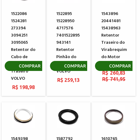
1522086
1522895
1543896
1524281
15228950
20441481
273394
4717576
15438963
3094251
7401522895
Retentor
3095065
943141
Traseiro do
Retentor do
Retentor
Virabrequim
Cubo de
Pinhão do
do Motor
Roda
Diferencial
VOLVO
COMPRAR
COMPRAR
COMPRAR
Traseiro
VOLVO
R$ 260,83
VOLVO
R$ 741,95
R$ 259,13
R$ 198,98
1549398
1587792
1610765