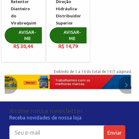
Retentor
Direção
Dianteiro
Hidráulica
do
Distribuidor
Virabrequim
Superior
MERCEDES
TRW DODGE
AVISAR-
AVISAR-
BENZ
DAKOTA
ME
ME
R$ 30,44
R$ 14,79
Exibindo de 1 a 14 do total de 14 (1 páginas)
Assine nossa newsletter
Receba novidades de nossa loja
Enviar