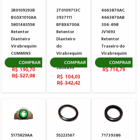
2R0109293B
2T0109713C
4663870AC
BG5X1010AA
3937111
4663870AB
5801483558
BF8X6700A
304-898
Retentor
Retentor
JV1693
Dianteiro
Dianteiro
Retentor
Virabrequim
do
Traseiro do
CUMMINS
Virabrequim
Virabrequim
4890832
CUMMINS
DODGE FIAT
COMPRAR
COMPRAR
COMPRAR
3804899
R$ 190,70
R$ 716,79
R$ 527,98
R$ 104,03
R$ 342,42
5175829AA
55223567
71739386