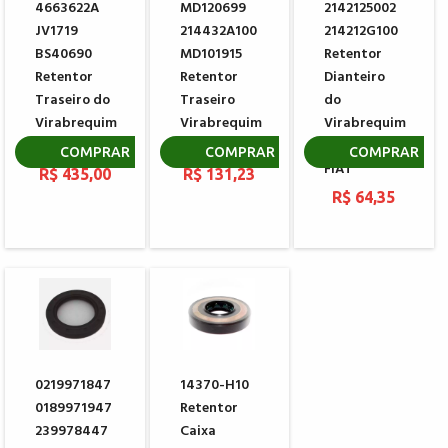
4663622A
MD120699
2142125002
JV1719
214432A100
214212G100
BS40690
MD101915
Retentor
Retentor
Retentor
Dianteiro
Traseiro do
Traseiro
do
Virabrequim
Virabrequim
Virabrequim
do Motor
MITSUBISHI
HYUNDAI
COMPRAR
COMPRAR
COMPRAR
FIAT
R$ 435,00
R$ 131,23
R$ 64,35
0219971847
14370-H10
0189971947
Retentor
239978447
Caixa