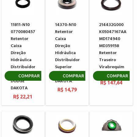
11811-N10
14370-N10
214432G000
0770080457
Retentor
K05047167AA
Retentor
Caixa
MD174940
Caixa
Direção
MD359158
Direção
Hidráulica
Retentor
Hidráulica
Distribuidor
Traseiro
Distribuidor
Superior
Virabrequim
Inferior ZF
TRW DODGE
MITSUBISHI
COMPRAR
COMPRAR
COMPRAR
DODGE
DAKOTA
R$ 147,64
DAKOTA
R$ 14,79
R$ 22,21