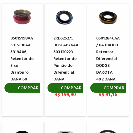
05015198AA
2RD525275
05012846AA
5015198AA
BF6T4676AA
/ 04384188
5819406
503120223
Retentor
Retentor do
Retentor do
Diferencial
Eixo
Pinhão do
DODGE
Dianteiro
Diferencial
DAKOTA
DANA 60
DANA
4X2 DANA
46411-1
44-4 42449
R$ 189,40
COMPRAR
COMPRAR
COMPRAR
R$ 199,90
R$ 91,16