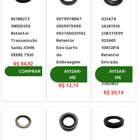
RE188273
0079978847
023674
98500359
0059975946
24261910
Retentor
003760030102
23B311499
Transmissão
Retentor
023665
Saída JOHN
Eixo Garfo
10812814
DEERE 7920
da
Retentor
Embreagem
Entrada
R$ 84,92
MERCEDES
Câmbio
COMPRAR
AVISAR-
AVISAR-
BENZ
EATON
ME
ME
3363853
R$ 12,15
R$ 30,14