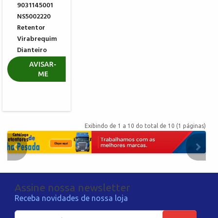
9031145001
NS5002220
Retentor
Virabrequim
Dianteiro
TOYOTA
AVISAR-
ME
R$ 0,00
Exibindo de 1 a 10 do total de 10 (1 páginas)
Assine nossa newsletter
Receba novidades de nossa loja