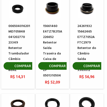
006504016201
15661460
24261932
MD705848
E4TZ7B215A
15662465
041202770
226652
E7TZ7052A
23349
Retentor
FTC2979
Retentor
Saída
Retentor do
Trambulador
Traseira da
Câmbio
Câmbio
Caixa de
Saída
MERCEDES
Transferência
EATON
COMPRAR
COMPRAR
COMPRAR
BENZ
ZF
3363012
0501310504
R$ 14,31
R$ 56,96
R$ 52,09