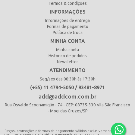
Termos & condições
INFORMAÇÕES
Informações de entrega
Formas de pagamento
Política de troca
MINHA CONTA
Minha conta
Histórico de pedidos
Newsletter
ATENDIMENTO
Seg/sex das 08:30h às 17:30h
(+55) 11 4794-5050 / 93481-8971
add@addcom.com.br
Rua Osvaldo Scognamiglio - 74 - CEP: 08735-330 Vila São Francisco
- Mogi das Cruzes/SP
Preços, promoções e formas de pagamento válidos exclusivamente para
compras através da loja virtual e enquanto durar o estoque.