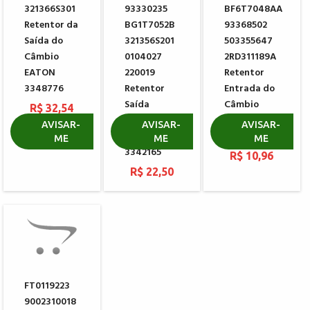
321366S301
93330235
BF6T7048AA
Retentor da
BG1T7052B
93368502
Saída do
321356S201
503355647
Câmbio
0104027
2RD311189A
EATON
220019
Retentor
3348776
Retentor
Entrada do
Saída
Câmbio
R$ 32,54
Câmbio
EATON
AVISAR-
AVISAR-
AVISAR-
EATON
3344186
ME
ME
ME
3342165
R$ 10,96
R$ 22,50
FT0119223
9002310018