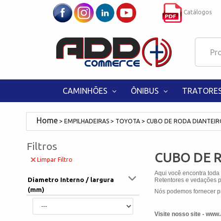
Catálogos
CAMINHÕES
ÔNIBUS
TRATORE
EMPILHADEIRAS
TOYOTA
CUBO DE RODA DIANTEIR
Filtros
CUBO DE 
Limpar Filtro
Aqui você encontra toda
Diametro Interno / largura
Retentores e vedações pa
(mm)
Nós podemos fornecer pr
Visite nosso site - ww