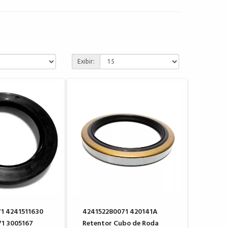
Exibir:
1 4241511630
424152280071 420141A
1 3005167
Retentor Cubo de Roda