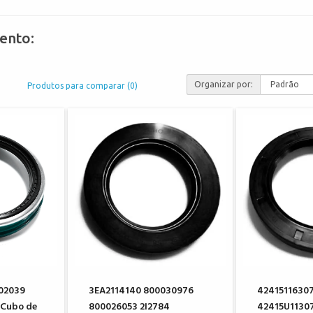
ento:
Organizar por:
Produtos para comparar (0)
202039
3EA2114140 800030976
42415116307
 Cubo de
800026053 2I2784
42415U11307