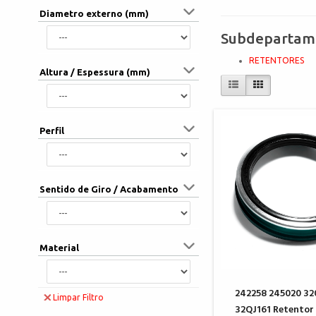
Diametro externo (mm)
Subdepartam
RETENTORES
Altura / Espessura (mm)
Perfil
Sentido de Giro / Acabamento
Material
242258 245020 3
Limpar Filtro
32QJ161 Retentor