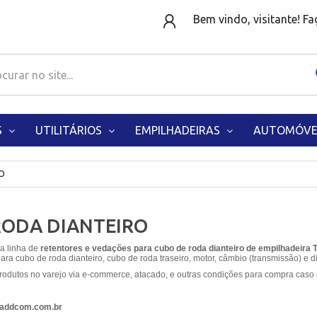
Bem vindo, visitante! F
S
UTILITÁRIOS
EMPILHADEIRAS
AUTOMÓVE
O
RODA DIANTEIRO
 a linha de
retentores e vedações para cubo de roda dianteiro de empilhadeir
ra cubo de roda dianteiro, cubo de roda traseiro, motor, câmbio (transmissão) e di
odutos no varejo via e-commerce, atacado, e outras condições para compra caso 
w.addcom.com.br