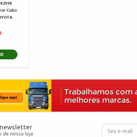
142018
tor Cubo
TOYOTA
3
ME
 newsletter
 de nossa loja