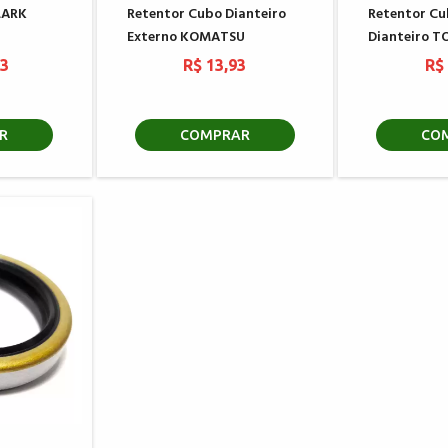
LARK
Retentor Cubo Dianteiro
Retentor C
Externo KOMATSU
Dianteiro 
23
R$ 13,93
R$
R
COMPRAR
CO