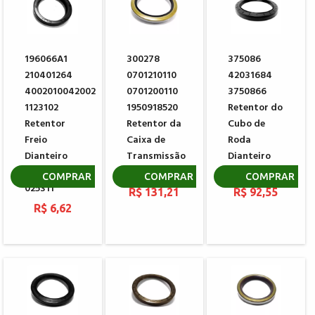
196066A1
300278
375086
210401264
0701210110
42031684
4002010042002
0701200110
3750866
1123102
1950918520
Retentor do
Retentor
Retentor da
Cubo de
Freio
Caixa de
Roda
Dianteiro
Transmissão
Dianteiro
CARRARO
KOMATSU
SCANIA
COMPRAR
COMPRAR
COMPRAR
025311
R$ 131,21
R$ 92,55
R$ 6,62