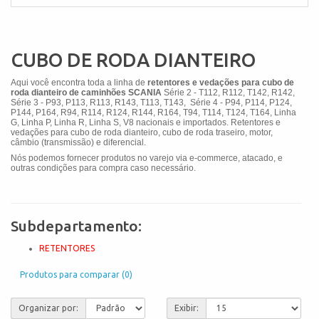
CUBO DE RODA DIANTEIRO
Aqui você encontra toda a linha de
retentores e vedações para cubo de
roda dianteiro de caminhões SCANIA
Série 2 - T112, R112, T142, R142,
Série 3 - P93, P113, R113, R143, T113, T143, Série 4 - P94, P114, P124,
P144, P164, R94, R114, R124, R144, R164, T94, T114, T124, T164, Linha
G, Linha P, Linha R, Linha S, V8
nacionais e importados. Retentores e
vedações para cubo de roda dianteiro, cubo de roda traseiro, motor,
câmbio (transmissão) e diferencial.
Nós podemos fornecer produtos no varejo via e-commerce, atacado, e
outras condições para compra caso necessário.
Subdepartamento:
RETENTORES
Produtos para comparar (0)
Organizar por:
Exibir: