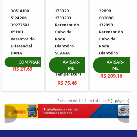
38514100
173320
32898
5124206
1733203
032898
392775X1
Retentor do
132898
851101
Cubo de
Retentor do
Retentor do
Roda
Cubo de
Diferencial
Dianteiro
Roda
DANA
SCANIA
Dianteiro
001030033
AM55 AM60
MERITOR
COMPRAR
AVISAR-
AVISAR-
Alta
806553
ME
ME
R$ 27,63
Temperatura
R$ 209,16
R$ 75,46
Exibindo de 1 a 9 do total de 9 (1 páginas)