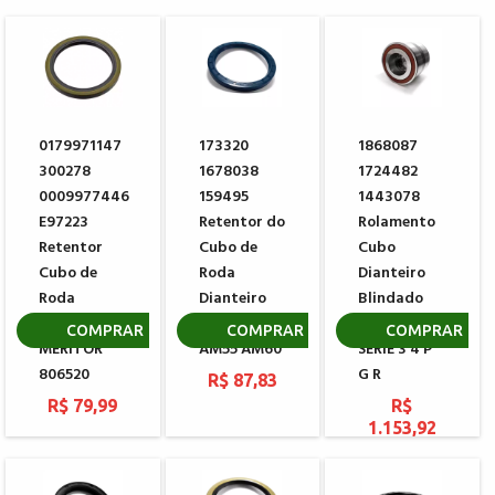
0179971147
173320
1868087
300278
1678038
1724482
0009977446
159495
1443078
E97223
Retentor do
Rolamento
Retentor
Cubo de
Cubo
Cubo de
Roda
Dianteiro
Roda
Dianteiro
Blindado
Traseiro
SCANIA
SCANIA
COMPRAR
COMPRAR
COMPRAR
MERITOR
AM55 AM60
SERIE 3 4 P
806520
G R
R$ 87,83
R$ 79,99
R$
1.153,92