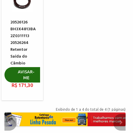
20526126
BH3X4813BA
2Z0311113
20526264
Retentor
Saída do
Câmbio
EATON
AVISAR-
X8872722
ME
R$ 171,30
Exibindo de 1 a 4 do total de 4 (1 páginas)