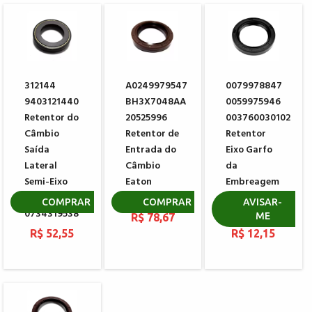
312144
A0249979547
0079978847
9403121440
BH3X7048AA
0059975946
Retentor do
20525996
003760030102
Câmbio
Retentor de
Retentor
Saída
Entrada do
Eixo Garfo
Lateral
Câmbio
da
Semi-Eixo
Eaton
Embreagem
ZF
X8870760
MERCEDES
COMPRAR
COMPRAR
AVISAR-
0734319538
BENZ
ME
R$ 78,67
R$ 52,55
R$ 12,15