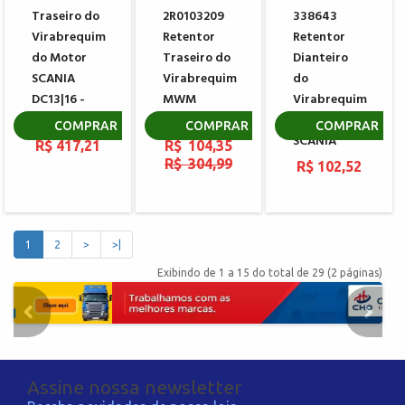
Traseiro do
2R0103209
338643
Virabrequim
Retentor
Retentor
do Motor
Traseiro do
Dianteiro
SCANIA
Virabrequim
do
DC13|16 -
MWM
Virabrequim
EURO 5
904960651301
do Motor
COMPRAR
COMPRAR
COMPRAR
SCANIA
R$ 417,21
R$ 104,35
R$ 304,99
R$ 102,52
1
2
>
>|
Exibindo de 1 a 15 do total de 29 (2 páginas)
Assine nossa newsletter