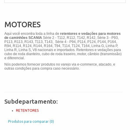
MOTORES
Aqui você encontra toda a linha de
retentores e vedações para motores
de caminhões SCANIA
Série 2 - T112, R112, T142, R142, Série 3 - P93,
P113, R113, R143, T113, T143, Série 4 - P94, P114, P124, P144, P164,
R94, R114, R124, R144, R164, T94, T114, T124, T164, Linha G, Linha P,
Linha R, Linha S, V8
nacionais e importados. Retentores e vedações para
cubo de roda dianteiro, cubo de roda traseiro, motor, câmbio (transmissão)
e diferencial.
Nós podemos fornecer produtos no varejo via e-commerce, atacado, e
outras condições para compra caso necessário.
Subdepartamento:
RETENTORES
Produtos para comparar (0)