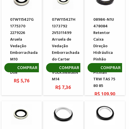
07W115427G
07W115427H
08984-N1U
1775370
1373792
478084
2279226
2V5311499
Retentor
Aruela
Arruela de
Caixa
Vedação
Vedação
Direção
Emborrachada
Emborrachada
Hidráulica
M10
do Carter
Pinhão
VOLKSWAGEN
do Motor
Braço
COMPRAR
COMPRAR
COMPRAR
D08
VOLKSWAGEN
Pitman
M14
TRW TAS 75
R$ 5,76
80 85
R$ 7,36
R$ 109,90