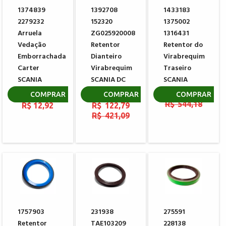
1374839
1392708
1433183
2279232
152320
1375002
Arruela
ZG025920008
1316431
Vedação
Retentor
Retentor do
Emborrachada
Dianteiro
Virabrequim
Carter
Virabrequim
Traseiro
SCANIA
SCANIA DC
SCANIA
SERIE 4 M22
9|11|12|16
R$ 158,54
COMPRAR
COMPRAR
COMPRAR
R$ 544,18
R$ 12,92
R$ 122,79
R$ 421,09
1757903
231938
275591
Retentor
TAE103209
228138