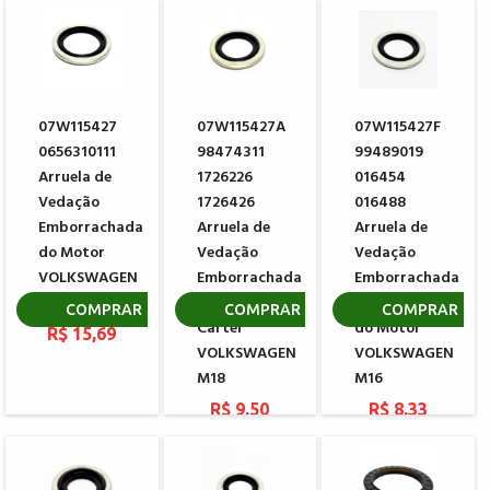
07W115427
07W115427A
07W115427F
0656310111
98474311
99489019
Arruela de
1726226
016454
Vedação
1726426
016488
Emborrachada
Arruela de
Arruela de
do Motor
Vedação
Vedação
VOLKSWAGEN
Emborrachada
Emborrachada
M24
do Bujão
do Carter
COMPRAR
COMPRAR
COMPRAR
Carter
do Motor
R$ 15,69
VOLKSWAGEN
VOLKSWAGEN
M18
M16
R$ 9,50
R$ 8,33