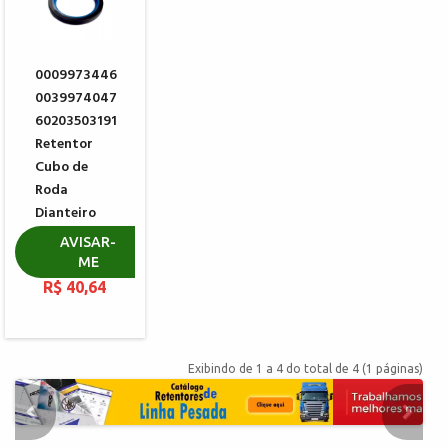
0009973446
0039974047
60203503191
Retentor
Cubo de
Roda
Dianteiro
MERITOR
AVISAR-
806508
ME
R$ 40,64
Exibindo de 1 a 4 do total de 4 (1 páginas)