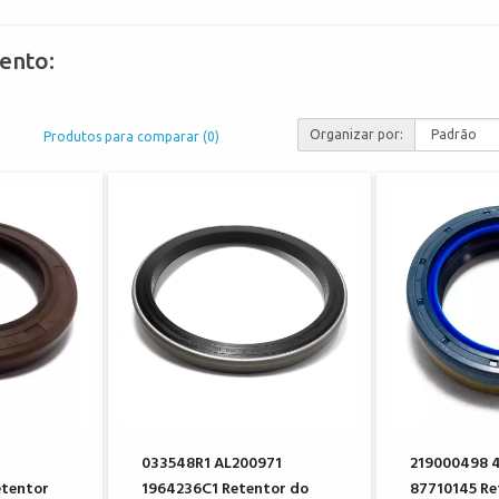
ento:
Organizar por:
Produtos para comparar (0)
033548R1 AL200971
219000498 
etentor
1964236C1 Retentor do
87710145 Re