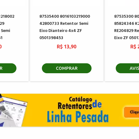
3218002
87535400 8016103219000
87535300 8
29
42800733 Retentor Semi
85824346 K
 Semi
Eixo Dianteiro 4x4 ZF
RE204829 Re
51
0501398453
Eixo ZF 050
0
R$ 13,90
R$ 
R
COMPRAR
AVI