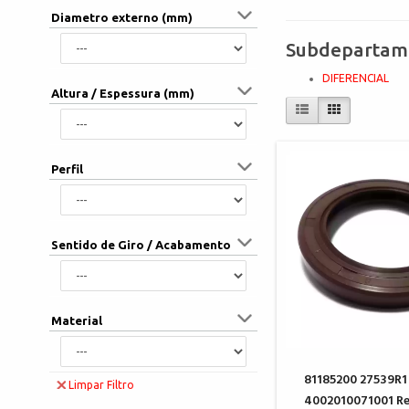
Diametro externo (mm)
Subdepartam
DIFERENCIAL
Altura / Espessura (mm)
Perfil
Sentido de Giro / Acabamento
Material
81185200 27539R1
Limpar Filtro
4002010071001 R