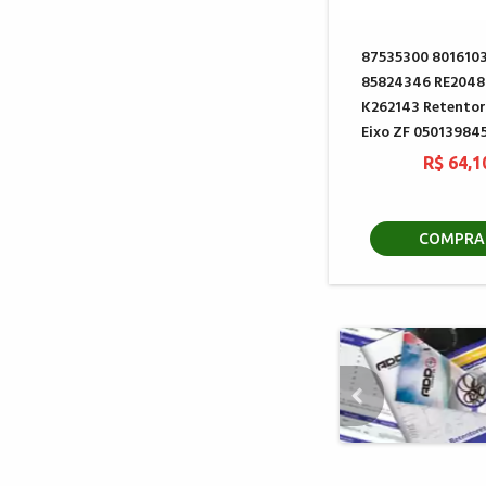
87535300 801610
85824346 RE2048
K262143 Retentor
Eixo ZF 05013984
R$ 64,1
COMPRA