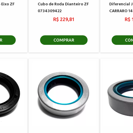
 Eixo ZF
Cubo de Roda Dianteiro ZF
Diferencial
0734309422
CARRARO 14
0
R$ 229,81
R$ 
R
COMPRAR
CO