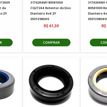
072009
3176264M1 80561000
3176264M1 
r da
CQ27244 Retentor do Eixo
80561000 Re
xo ZF
Dianteiro 4x4 ZF
Dianteiro 4
0501398049
0501398049
0
R$ 61,30
R$
R
COMPRAR
CO