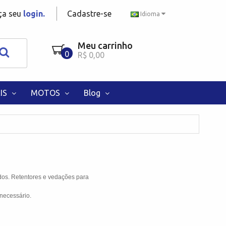
aça seu
login.
Cadastre-se
Idioma
Meu carrinho
0
R$ 0,00
IS
MOTOS
Blog
dos. Retentores e vedações para
necessário.