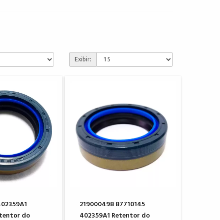
Exibir:
402359A1
219000498 87710145
tentor do
402359A1 Retentor do