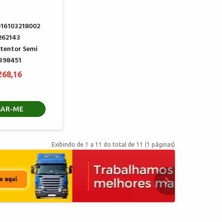
016103218002
262143
tentor Semi
1398451
268,16
SAR-ME
Exibindo de 1 a 11 do total de 11 (1 páginas)