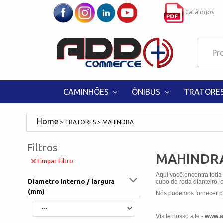
Catálogos
CAMINHÕES
ÔNIBUS
TRATORE
TRATORES
MAHINDRA
Filtros
MAHINDR
Limpar Filtro
Aqui você encontra toda
Diametro Interno / largura
cubo de roda dianteiro, c
(mm)
Nós podemos fornecer pr
Visite nosso site -
www.a