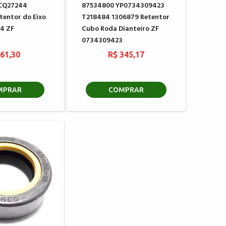
CQ27244
87534800 YP0734309423
tentor do Eixo
T218484 1306879 Retentor
x4 ZF
Cubo Roda Dianteiro ZF
0734309423
 61,30
R$ 345,17
MPRAR
COMPRAR