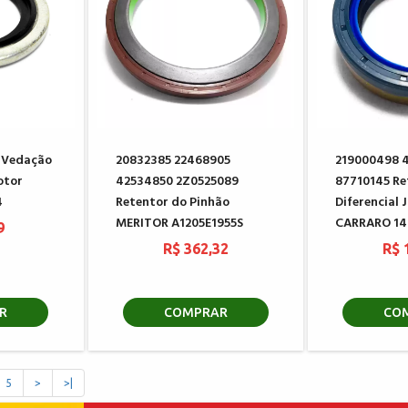
 Vedação
20832385 22468905
219000498 
otor
42534850 2Z0525089
87710145 Re
4
Retentor do Pinhão
Diferencial
MERITOR A1205E1955S
CARRARO 14
9
R$ 362,32
R$ 
R
COMPRAR
CO
5
>
>|