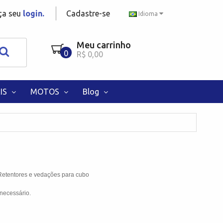
aça seu
login.
Cadastre-se
Idioma
Meu carrinho
0
R$ 0,00
IS
MOTOS
Blog
Retentores e vedações para cubo
necessário.