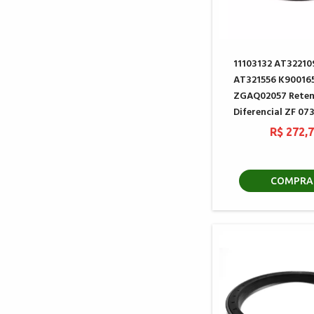
11103132 AT32210
AT321556 K90016
ZGAQ02057 Reten
Diferencial ZF 0
R$ 272,
COMPRA