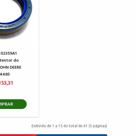
402359A1
tentor do
 JOHN DEERE
4485
153,31
MPRAR
Exibindo de 1 a 15 do total de 61 (5 páginas)