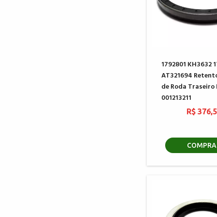
1792801 KH3632 1
AT321694 Retent
de Roda Traseiro
001213211
R$ 376,
COMPRA