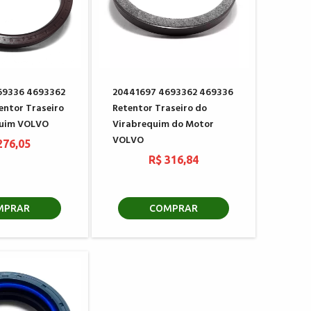
69336 4693362
20441697 4693362 469336
entor Traseiro
Retentor Traseiro do
quim VOLVO
Virabrequim do Motor
VOLVO
276,05
R$ 316,84
MPRAR
COMPRAR