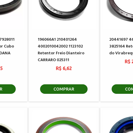
7928011
196066A1 210401264
20441697 4
or Cubo
4002010042002 1123102
3825164 Ret
 DANA
Retentor Freio Dianteiro
do Virabre
CARRARO 025311
R$ 
55
R$ 6,62
R
COMPRAR
CO