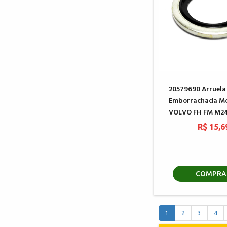
20579690 Arruela
Emborrachada M
VOLVO FH FM M2
R$ 15,6
COMPRA
1
2
3
4