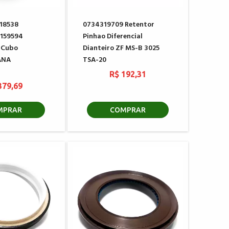
18538
0734319709 Retentor
L159594
Pinhao Diferencial
 Cubo
Dianteiro ZF MS-B 3025
ANA
TSA-20
R$ 192,31
379,69
MPRAR
COMPRAR