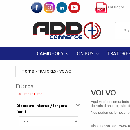
Catálogos
CAMINHÕES
ÔNIBUS
TRATORE
TRATORES
VOLVO
Filtros
VOLVO
Limpar Filtro
Aqui você encontra toda
Diametro Interno / largura
de roda dianteiro, cubo d
(mm)
Nós podemos fornecer pr
Visite nosso site -
www.a