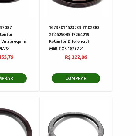
347087
1673701 1523239 11102883
tentor
2T4525089 17264219
o Virabrequim
Retentor Diferencial
OLVO
MERITOR 1673701
455,79
R$ 322,06
MPRAR
COMPRAR