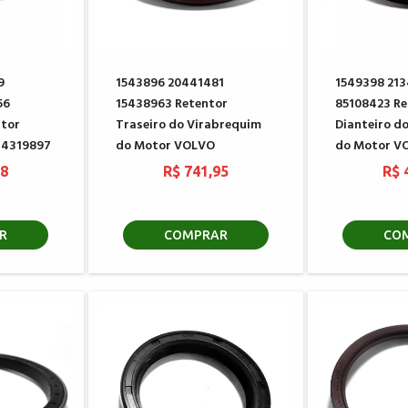
9
1543896 20441481
1549398 21
56
15438963 Retentor
85108423 Re
tor
Traseiro do Virabrequim
Dianteiro d
734319897
do Motor VOLVO
do Motor V
78
R$ 741,95
R$ 
R
COMPRAR
CO