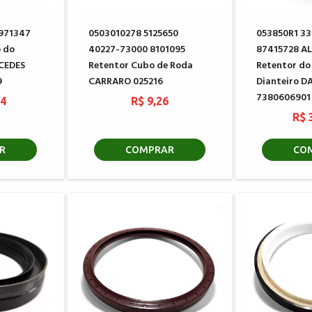
971347
0503010278 5125650
053850R1 33
o do
40227-73000 8101095
87415728 A
CEDES
Retentor Cubo de Roda
Retentor do
9
CARRARO 025216
Dianteiro D
7380606901
34
R$ 9,26
R$ 
R
COMPRAR
CO