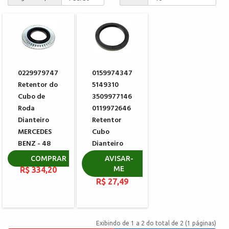
0229979747
0159974347
Retentor do
5149310
Cubo de
3509977146
Roda
0119972646
Dianteiro
Retentor
MERCEDES
Cubo
BENZ - 48
Dianteiro
furos
CARRARO
COMPRAR
AVISAR-
025335
ME
R$ 334,20
R$ 27,49
Exibindo de 1 a 2 do total de 2 (1 páginas)