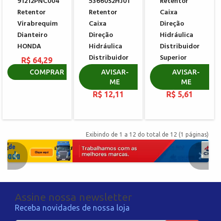
91212PNC004
53660S2HJ01
Retentor
Retentor
Retentor
Caixa
Virabrequim
Caixa
Direção
Dianteiro
Direção
Hidráulica
HONDA
Hidráulica
Distribuidor
Distribuidor
Superior
R$ 64,29
Inferior
HONDA
COMPRAR
AVISAR-
AVISAR-
HONDA HRV
CIVIC CR-V
ME
ME
R$ 12,11
R$ 5,61
Exibindo de 1 a 12 do total de 12 (1 páginas)
Assine nossa newsletter
Receba novidades de nossa loja