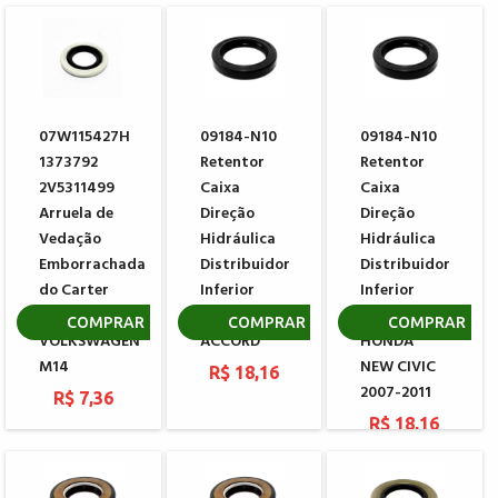
07W115427H
09184-N10
09184-N10
1373792
Retentor
Retentor
2V5311499
Caixa
Caixa
Arruela de
Direção
Direção
Vedação
Hidráulica
Hidráulica
Emborrachada
Distribuidor
Distribuidor
do Carter
Inferior
Inferior
do Motor
HONDA
SHOWA
COMPRAR
COMPRAR
COMPRAR
VOLKSWAGEN
ACCORD
HONDA
M14
NEW CIVIC
R$ 18,16
2007-2011
R$ 7,36
R$ 18,16