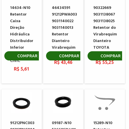
14634-N10
46434591
90322669
Retentor
91212PWA003
9031138067
Caixa
9031140022
9031138025
Direção
9031140013
Retentor do
Hidráulica
Retentor
Virabrequim
Distribuidor
Dianteiro
Dianteiro
Inferior
Virabrequim
TOYOTA
HONDA
HONDA
COROLLA
COMPRAR
COMPRAR
COMPRAR
CIVIC
R$ 43,46
R$ 55,25
R$ 5,61
91212PNC003
09187-N10
15289-N10