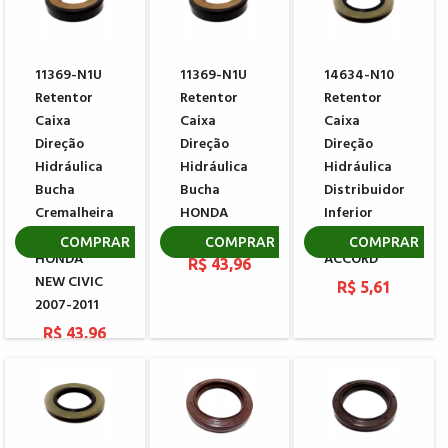
11369-N1U
11369-N1U
14634-N10
Retentor
Retentor
Retentor
Caixa
Caixa
Caixa
Direção
Direção
Direção
Hidráulica
Hidráulica
Hidráulica
Bucha
Bucha
Distribuidor
Cremalheira
HONDA
Inferior
SHOWA
CIVIC
HONDA
COMPRAR
COMPRAR
COMPRAR
HONDA
ACCORD
R$ 43,96
NEW CIVIC
R$ 5,61
2007-2011
R$ 43,96