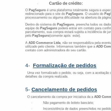
Cartão de crédito:
·
O
PagSeguro
é uma plataforma totalmente segura e espec
redirecionado para o site do
PagSeguro
. O usuário do
Pag
processamento ou alguma dificuldade na abertura da pági
Dentro do sistema do
PagSeguro
, preencha todos os dado
equipe do
PagSeguro
poderá entrar em contato para confi
parcelamento, sua compra estará sujeita a incidência de j
pelo
PagSeguro
(somente após este).
A
ADD Commerce Ltda
, não se responsabiliza pela event
utilizado pelo cliente. Informamos também que a
ADD Com
contato com administradora do seu cartão.
4-
Formalização de pedidos
Uma vez formalizado o pedido, ou seja, com a aceitação 
detalhes da compra realizada.
5-
Cancelamento de pedidos
O cancelamento da compra por iniciativa da a
ADD Comm
· Não pagamento do boleto bancário;
· Inconsistência de dados preenchidos no pedido