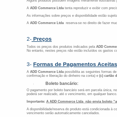
Alguns produtos possuem imagens meramente ilustrativas p
A
ADD Commerce Ltda
tenta reproduzir e exibir com pre
As informações sobre preços e disponibilidade estão sujeit
A
ADD Commerce Ltda
reserva-se no direito de fazer 
2-
Preços
Todos os preços dos produtos indicados pela
ADD Commer
No entanto, nestes preços não estão incluídos os gastos co
3-
Formas de Pagamentos Aceita
A
ADD Commerce Ltda
possibilita as seguintes formas d
confirmação e liberação do dinheiro na conta) e
(c)
cartão d
Boleto bancário:
·
O pagamento por boleto bancário será em parcela única, no 
poderá ser realizado, até o vencimento, em qualquer banco
Importante:
A ADD Commerce Ltda não envia boleto “an
A disponibilidade/reserva do produto está condicionada à 
vencimento serão automaticamente cancelados.