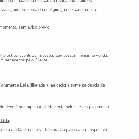
amanho, capacidade ou característica dos produtos.
 variações por conta da configuração de cada monitor.
 momento, sem aviso prévio.
 e outros eventuais impostos que possam incidir na venda.
m ser aceitos pelo Cliente.
Commerce Ltda
(liberada a mercadoria somente depois da
eto deverá ser impresso diretamente pelo site e o pagamento
 Ltda
.
r em até 03 dias úteis. Boletos não pagos até o respectivo