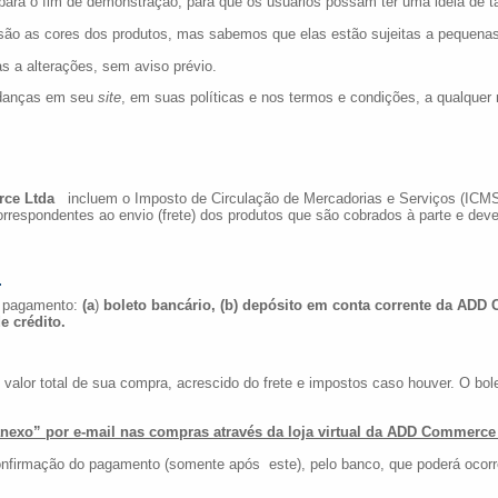
ara o fim de demonstração, para que os usuários possam ter uma ideia de t
cisão as cores dos produtos, mas sabemos que elas estão sujeitas a pequenas
as a alterações, sem aviso prévio.
mudanças em seu
site
, em suas políticas e nos termos e condições, a qualquer
ce Ltda
incluem o Imposto de Circulação de Mercadorias e Serviços (ICMS)
rrespondentes ao envio (frete) dos produtos que são cobrados à parte e deve
s
e pagamento:
(a
)
boleto bancário, (b) depósito em conta corrente da
ADD 
e crédito.
valor total de sua compra, acrescido do frete e impostos caso houver. O bol
.
exo” por e-mail nas compras através da loja virtual da ADD Commerce
confirmação do pagamento (somente após este), pelo banco, que poderá ocorre