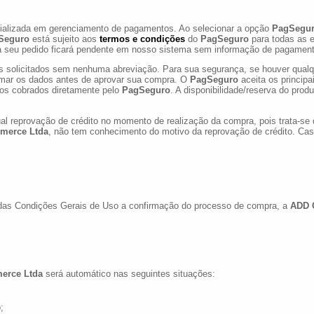
ializada em gerenciamento de pagamentos. Ao selecionar a opção
PagSegu
Seguro
está sujeito aos
termos e condições
do
PagSeguro
para todas as 
na seu pedido ficará pendente em nosso sistema sem informação de pagament
s solicitados sem nenhuma abreviação. Para sua segurança, se houver qualq
rmar os dados antes de aprovar sua compra. O
PagSeguro
aceita os principa
uros cobrados diretamente pelo
PagSeguro
. A disponibilidade/reserva do pro
ual reprovação de crédito no momento de realização da compra, pois trata-se
merce Ltda
, não tem conhecimento do motivo da reprovação de crédito. Cas
das Condições Gerais de Uso a confirmação do processo de compra, a
ADD 
erce Ltda
será automático nas seguintes situações:
;