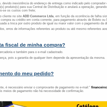
evido inexistência do endereço de entrega como indicado pelo comprador ou 
o(s) produto(s) para sua Central de Distribuição e anulará a operação, gerand
o-se os custos com frete;
 cliente no site
ADD Commerce Ltda
, em função da ocorrência de falha si
na compra ou crédito em conta corrente, para pagamento através de Boleto ou
tuada a troca por outro produto de igual ou maior valor com o pagamento da di
rros de informações referentes ao produto ou até mesmo referentes aos pr
ta fiscal de minha compra?
cadoria e também para o e-mail cadastrado.
a, pois a garantia de qualquer item depende da apresentação da mesma.
amento do meu pedido?
te, é necessário enviar o comprovante de pagamento no e-mail:"
financeir
s meios de pagamento não há necessidade de confirmação.