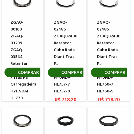
ZGAQ-
ZGAQ-
ZGAQ-
00100
02486
02486
ZGAQ-
ZGAQ02486
ZGAQ02486
03209
Retentor
Retentor
ZGAQ-
Cubo Roda
Cubo Roda
03544
Diant Tras
Diant Tras
Retentor
Pa
Pa
Cubo Diant
Carregadeira
Carregadeira
COMPRAR
COMPRAR
COMPRAR
/ Tras Pa
HYUNDAI
HYUNDAI
Carregadeira
HL757-7
HL760-7
HYUNDAI
HL757-9
HL760-9
HL770
R$ 718,20
R$ 718,20
HL780
R$ 687,16