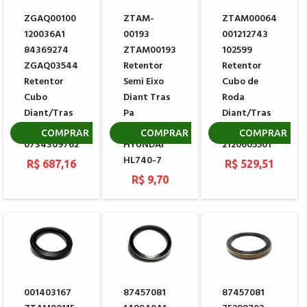
ZGAQ00100
ZTAM-
ZTAM00064
120036A1
00193
001212743
84369274
ZTAM00193
102599
ZGAQ03544
Retentor
Retentor
Retentor
Semi Eixo
Cubo de
Cubo
Diant Tras
Roda
Diant/Tras
Pa
Diant/Tras
ZF
Carregadeira
DANA
COMPRAR
COMPRAR
COMPRAR
0734309762
HYUNDAI
2120605501
HL740-7
R$ 687,16
R$ 529,51
R$ 9,70
001403167
87457081
87457081