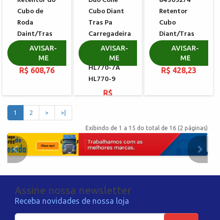
Retentor do
Duo Cone
84369274
Cubo de
Cubo Diant
Retentor
Roda
Tras Pa
Cubo
Daint/Tras
Carregadeira
Diant/Tras
CARRARO
HYUNDAI
ZF
AVISAR-
AVISAR-
AVISAR-
12391
HL760-9
0734309762
ME
ME
ME
HL770-7A
R$ 608,76
R$ 428,23
HL770-9
R$
1.215,94
1
2
>
>|
Exibindo de 1 a 15 do total de 16 (2 páginas)
Assine nossa newsletter
Receba novidades de nossa loja