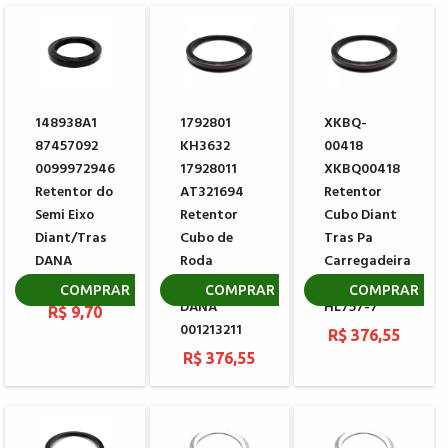
148938A1
1792801
XKBQ-
87457092
KH3632
00418
0099972946
17928011
XKBQ00418
Retentor do
AT321694
Retentor
Semi Eixo
Retentor
Cubo Diant
Diant/Tras
Cubo de
Tras Pa
DANA
Roda
Carregadeira
001010668
Traseiro
HYUNDAI
COMPRAR
COMPRAR
COMPRAR
DANA
HL757-7
R$ 9,70
001213211
R$ 376,55
R$ 376,55