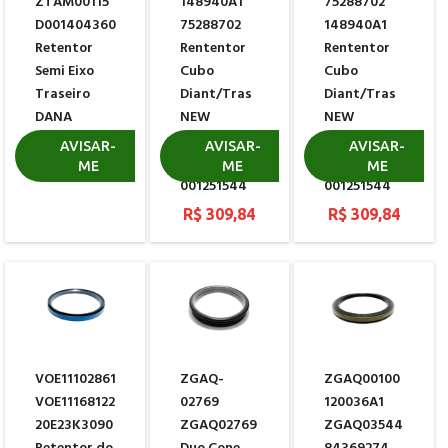
ZTAM00115
148940A1
75288702
D001404360
75288702
148940A1
Retentor
Rententor
Rententor
Semi Eixo
Cubo
Cubo
Traseiro
Diant/Tras
Diant/Tras
DANA
NEW
NEW
001.40.3167
HOLLAND
HOLLAND
AVISAR-
AVISAR-
AVISAR-
DANA
DANA
ME
ME
ME
R$ 10,90
001251544
001251544
R$ 309,84
R$ 309,84
VOE11102861
ZGAQ-
ZGAQ00100
VOE11168122
02769
120036A1
20E23K3090
ZGAQ02769
ZGAQ03544