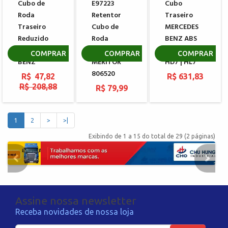
Cubo de
E97223
Cubo
Roda
Retentor
Traseiro
Traseiro
Cubo de
MERCEDES
Reduzido
Roda
BENZ ABS
MERCEDES
Traseiro
100 Furos
COMPRAR
COMPRAR
COMPRAR
BENZ
MERITOR
HD7 | HL7
806520
R$ 47,82
R$ 631,83
R$ 208,88
R$ 79,99
1
2
>
>|
Exibindo de 1 a 15 do total de 29 (2 páginas)
Assine nossa newsletter
Receba novidades de nossa loja