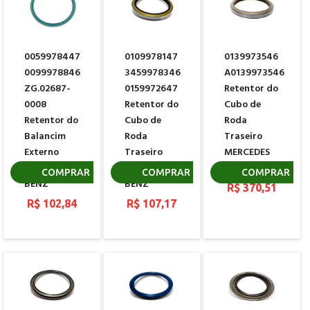
0059978447
0109978147
0139973546
0099978846
3459978346
A0139973546
ZG.02687-
0159972647
Retentor do
0008
Retentor do
Cubo de
Retentor do
Cubo de
Roda
Balancim
Roda
Traseiro
Externo
Traseiro
MERCEDES
MERCEDES
MERCEDES
BENZ
COMPRAR
COMPRAR
COMPRAR
BENZ
BENZ
R$ 370,51
R$ 102,84
R$ 107,17