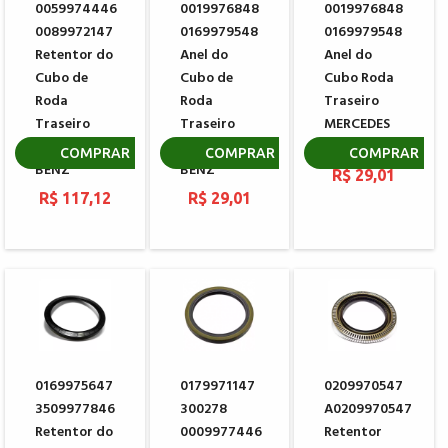
0059974446
0019976848
0019976848
0089972147
0169979548
0169979548
Retentor do
Anel do
Anel do
Cubo de
Cubo de
Cubo Roda
Roda
Roda
Traseiro
Traseiro
Traseiro
MERCEDES
MERCEDES
MERCEDES
BENZ
COMPRAR
COMPRAR
COMPRAR
BENZ
BENZ
R$ 29,01
R$ 117,12
R$ 29,01
0169975647
0179971147
0209970547
3509977846
300278
A0209970547
Retentor do
0009977446
Retentor