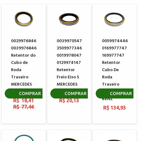
0029976846
0039970547
0059974446
0039976846
3509977346
0169977747
Retentor do
0019978047
169977747
Cubo de
0129974147
Retentor
Roda
Retentor
Cubo De
Traseiro
Freio Eixo S
Roda
MERCEDES
MERCEDES
Traseiro
BENZ
BENZ
MERCEDES
COMPRAR
COMPRAR
COMPRAR
BENZ
R$ 18,41
R$ 20,13
R$ 77,46
R$ 134,93