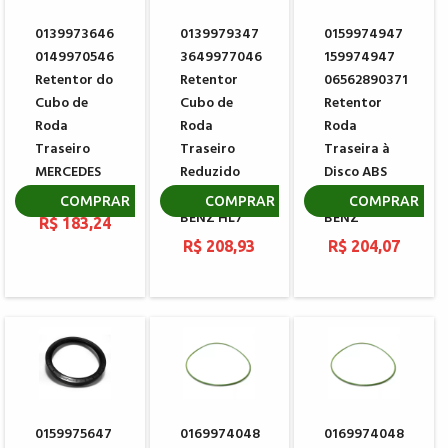
0139973646
0139979347
0159974947
0149970546
3649977046
159974947
Retentor do
Retentor
06562890371
Cubo de
Cubo de
Retentor
Roda
Roda
Roda
Traseiro
Traseiro
Traseira à
MERCEDES
Reduzido
Disco ABS
BENZ
MERCEDES
MERCEDES
COMPRAR
COMPRAR
COMPRAR
BENZ HL7
BENZ
R$ 183,24
R$ 208,93
R$ 204,07
0159975647
0169974048
0169974048