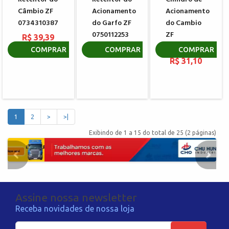
Câmbio ZF
Acionamento
Acionamento
0734310387
do Garfo ZF
do Cambio
0750112253
ZF
R$ 39,39
0734307294
R$ 65,71
COMPRAR
COMPRAR
COMPRAR
R$ 31,10
1
2
>
>|
Exibindo de 1 a 15 do total de 25 (2 páginas)
Assine nossa newsletter
Receba novidades de nossa loja