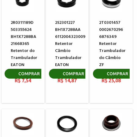
2R0311189D
2S2301227
2T0301457
503355624
BH1X7288AA
0002670296
BH1X7288BA
6112004323009
6876349
21668365
Retentor
Retentor
Retentor do
Câmbio
Trambulador
Trambulador
Trambulador
do Câmbio
EATON
EATON
ZF
3362069
3003867
0634307367
COMPRAR
COMPRAR
COMPRAR
R$ 7,54
R$ 14,87
R$ 25,08