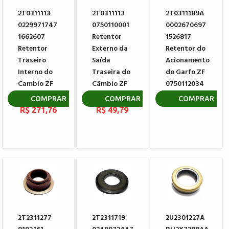
2T0311113
2T0311113
2T0311189A
0229971747
0750110001
0002670697
1662607
Retentor
1526817
Retentor
Externo da
Retentor do
Traseiro
Saída
Acionamento
Interno do
Traseira do
do Garfo ZF
Cambio ZF
Câmbio ZF
0750112034
0734319551
0734300102
R$ 51,83
COMPRAR
COMPRAR
COMPRAR
R$ 271,76
R$ 49,79
2T2311277
2T2311719
2U2301227A