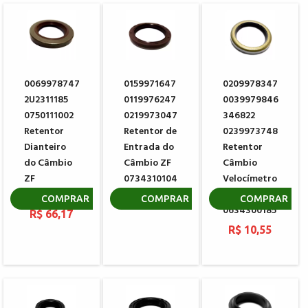
0069978747
0159971647
0209978347
2U2311185
0119976247
0039979846
0750111002
0219973047
346822
Retentor
Retentor de
0239973748
Dianteiro
Entrada do
Retentor
do Câmbio
Câmbio ZF
Câmbio
ZF
0734310104
Velocímetro
0734310110
ZF
R$ 106,80
COMPRAR
COMPRAR
COMPRAR
0634300185
R$ 66,17
R$ 10,55