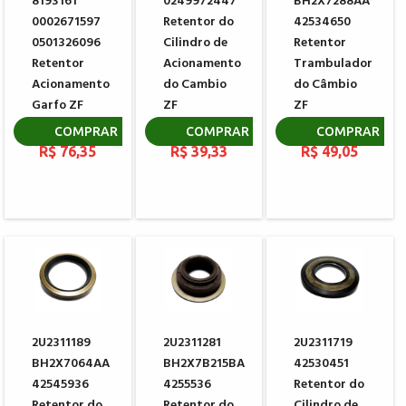
8193161
0249972447
BH2X7288AA
0002671597
Retentor do
42534650
0501326096
Cilindro de
Retentor
Retentor
Acionamento
Trambulador
Acionamento
do Cambio
do Câmbio
Garfo ZF
ZF
ZF
0750112047
0734307287
0734309765
COMPRAR
COMPRAR
COMPRAR
R$ 76,35
R$ 39,33
R$ 49,05
2U2311189
2U2311281
2U2311719
BH2X7064AA
BH2X7B215BA
42530451
42545936
4255536
Retentor do
Retentor do
Retentor do
Cilindro de