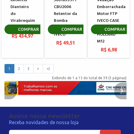
Retentor
5001833971
Vedação
Dianteiro
CBU2006
Emborrachada
do
Retentor da
Motor FTP
Virabrequim
Bomba
IVECO CASE
IVECO
Injetora
NEW
COMPRAR
COMPRAR
COMPRAR
IVECO
HOLLAND
R$ 434,97
M12
R$ 49,51
R$ 6,98
1
2
3
>
>|
Exibindo de 1 a 15 do total de 39 (3 páginas)
Assine nossa newsletter
Receba novidades de nossa loja