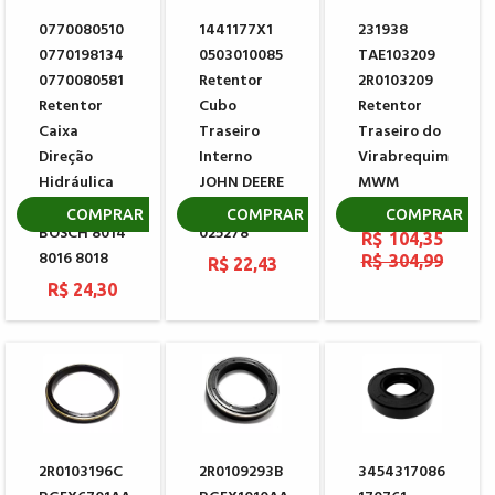
0770080510
1441177X1
231938
0770198134
0503010085
TAE103209
0770080581
Retentor
2R0103209
Retentor
Cubo
Retentor
Caixa
Traseiro
Traseiro do
Direção
Interno
Virabrequim
Hidráulica
JOHN DEERE
MWM
Sem Fim ZF
CARRARO
904960651301
COMPRAR
COMPRAR
COMPRAR
BOSCH 8014
025278
R$ 104,35
8016 8018
R$ 304,99
R$ 22,43
R$ 24,30
2R0103196C
2R0109293B
3454317086