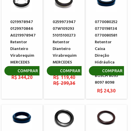
0219978947
0259973947
0770080252
0129970846
07W109293
0770198134
A0219978947
51015100273
0770080581
Retentor
Retentor
Retentor
Dianteiro
Dianteiro
Caixa
Virabrequim
Virabrequim
Direção
MERCEDES
MERCEDES
Hidráulica
BENZ
BENZ MAN
Sem Fim ZF
COMPRAR
COMPRAR
COMPRAR
BOSCH 8095
R$ 344,20
R$ 119,40
8097 8098
R$ 299,36
R$ 24,30