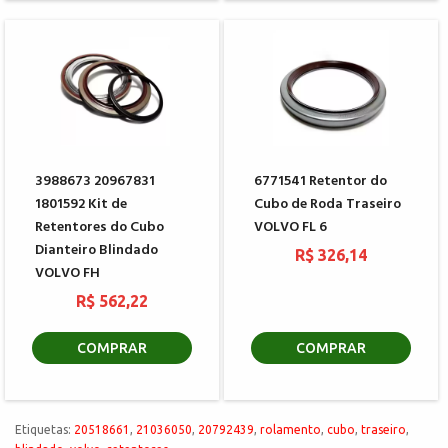
3988673 20967831
6771541 Retentor do
1801592 Kit de
Cubo de Roda Traseiro
Retentores do Cubo
VOLVO FL 6
Dianteiro Blindado
R$ 326,14
VOLVO FH
R$ 562,22
COMPRAR
COMPRAR
Etiquetas:
20518661
,
21036050
,
20792439
,
rolamento
,
cubo
,
traseiro
,