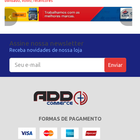
blindado
,
volvo
,
retentores
Assine nossa newsletter
Receba novidades de nossa loja
Enviar
FORMAS DE PAGAMENTO