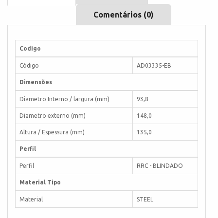
Comentários (0)
Codigo
Código
AD03335-EB
Dimensões
Diametro Interno / largura (mm)
93,8
Diametro externo (mm)
148,0
Altura / Espessura (mm)
135,0
Perfil
Perfil
RRC - BLINDADO
Material Tipo
Material
STEEL