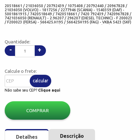
20518661 / 21036050 / 20792439 / 1075408 / 20792440 / 20967828 /
21036050 (VOLVO) - 1817256 / 2277946 (SCANIA) - 1540359 (DAF) -
5001861915 / 7420518649 / 7420518661 / 7420 792439 / 7420967828 /
7421036050 (RENAULT) - 2.96207 / 296207 (DIESEL TECHNIC) - F 200023
/ F200023 (FERSA) - 566425.H195 / 566425H195 (FAG) - VKBA 5423 (SKF)
- SET 1314 (TIMKEN) - EB3335 (EBI) - 93,3 X 148 X 135 (DIM)
Quantidade:
-
+
Calcule o frete:
calcular
Não sabe seu CEP?
Clique aqui
COMPRAR
Descrição
Detalhes