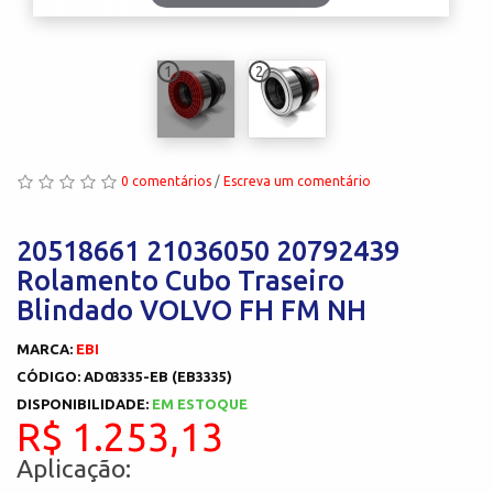
1
2
0 comentários
/
Escreva um comentário
20518661 21036050 20792439
Rolamento Cubo Traseiro
Blindado VOLVO FH FM NH
MARCA:
EBI
CÓDIGO: AD03335-EB (EB3335)
DISPONIBILIDADE:
EM ESTOQUE
R$ 1.253,13
Aplicação: