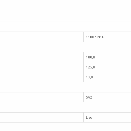
11007-N1G
100,0
125,0
13,0
SA2
Liso