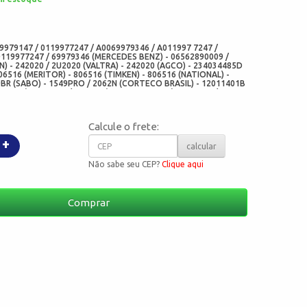
:
9979147 / 0119977247 / A0069979346 / A011997 7247 /
0119977247 / 69979346 (MERCEDES BENZ) - 06562890009 /
) - 242020 / 2U2020 (VALTRA) - 242020 (AGCO) - 234034485D
06516 (MERITOR) - 806516 (TIMKEN) - 806516 (NATIONAL) -
BR (SABO) - 1549PRO / 2062N (CORTECO BRASIL) - 12011401B
ERG) - 4.20365 / 420365 (DIESEL TECHNIC) - 562.874 /
- 5178BG / 5178 (ARCA RETENTORES) - 11007-N1G (CHO) -
 RP100000705 (NI) - 100X125X13 (MED)
Calcule o frete:
+
calcular
Não sabe seu CEP?
Clique aqui
Comprar