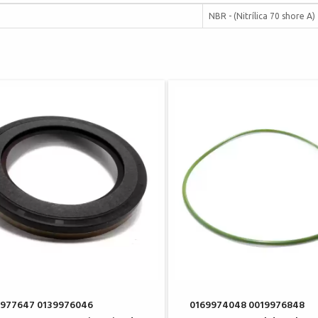
NBR - (Nitrílica 70 shore A)
9977647 0139976046
0169974048 0019976848