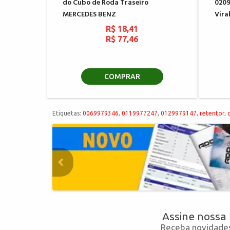
do Cubo de Roda Traseiro
0209
MERCEDES BENZ
Vir
R$ 18,41
R$ 77,46
COMPRAR
Etiquetas:
0069979346
,
0119977247
,
0129979147
,
retentor
,
Assine nossa
Receba novidades