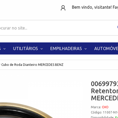
Bem vindo, visitante! F
S
UTILITÁRIOS
EMPILHADEIRAS
AUTOMÓVE
 Cubo de Roda Dianteiro MERCEDES BENZ
0069979
Retentor
MERCED
Marca:
CHO
Código: 11007-N1
Disponibilidade:
E