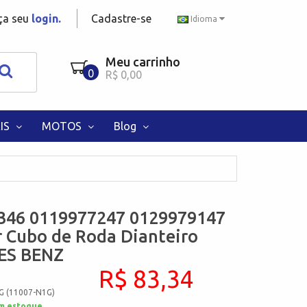
aça seu
login.
Cadastre-se
Idioma
Meu carrinho
0
R$ 0,00
IS
MOTOS
Blog
346 0119977247 0129979147
 Cubo de Roda Dianteiro
ES BENZ
R$ 83,34
G (11007-N1G)
m estoque