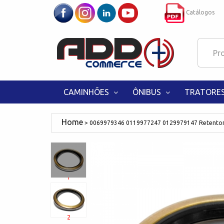
Catálogos
CAMINHÕES
ÔNIBUS
TRATORE
0069979346 0119977247 0129979147 Retentor
1
2