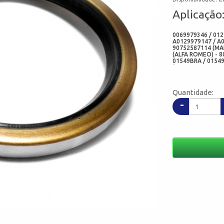
Aplicação
0069979346 / 012
A0129979147 / A
90752587114 (MAN
(ALFA ROMEO) - 8
01549BRA / 01549
(CORTECO FREDENB
562874 (ELRING) 
01549N1G (ADD) -
Quantidade:
-