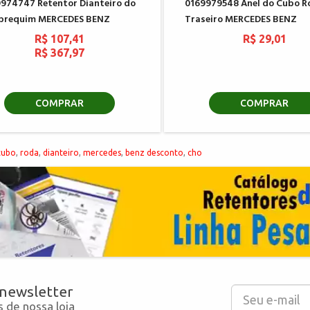
974747 Retentor Dianteiro do
0169979548 Anel do Cubo R
abrequim MERCEDES BENZ
Traseiro MERCEDES BENZ
R$ 107,41
R$ 29,01
R$ 367,97
COMPRAR
COMPRAR
cubo
,
roda
,
dianteiro
,
mercedes
,
benz desconto
,
cho
 newsletter
 de nossa loja