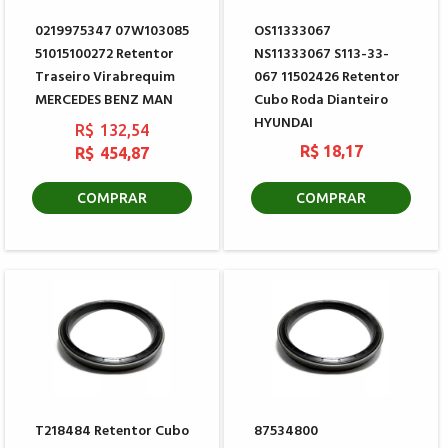
0219975347 07W103085
OS11333067
51015100272 Retentor
NS11333067 S113-33-
Traseiro Virabrequim
067 11502426 Retentor
MERCEDES BENZ MAN
Cubo Roda Dianteiro
HYUNDAI
R$ 132,54
R$ 18,17
R$ 454,87
COMPRAR
COMPRAR
T218484 Retentor Cubo
87534800