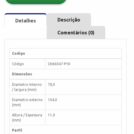
Descrição
Detalhes
Comentários (0)
Codigo
Código
CH66047-P1K
Dimensões
Diametro Interno
78,0
/ largura (mm)
Diametro externo
104,0
(mm)
Altura / Espessura
11,0
(mm)
Perfil