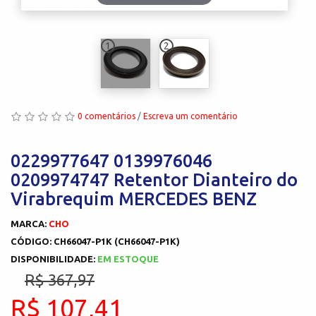
1
2
0 comentários
/
Escreva um comentário
0229977647 0139976046
0209974747 Retentor Dianteiro do
Virabrequim MERCEDES BENZ
MARCA:
CHO
CÓDIGO: CH66047-P1K (CH66047-P1K)
DISPONIBILIDADE:
EM ESTOQUE
R$ 367,97
R$ 107,41