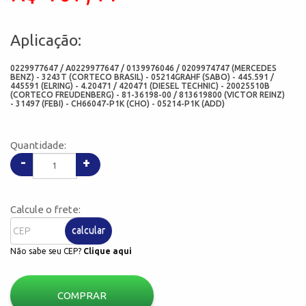
Aplicação:
0229977647 / A0229977647 / 0139976046 / 0209974747 (MERCEDES
BENZ) - 3243T (CORTECO BRASIL) - 05214GRAHF (SABO) - 445.591 /
445591 (ELRING) - 4.20471 / 420471 (DIESEL TECHNIC) - 20025510B
(CORTECO FREUDENBERG) - 81-36198-00 / 813619800 (VICTOR REINZ)
- 31497 (FEBI) - CH66047-P1K (CHO) - 05214-P1K (ADD)
Quantidade:
-
+
Calcule o frete:
calcular
Não sabe seu CEP?
Clique aqui
COMPRAR