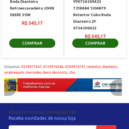
Roda Dianteiro
YP0734309423
Retroescavadeira JOHN
T218484 1306879
DEERE 310K
Retentor Cubo Roda
Dianteiro ZF
R$ 345,17
0734309423
R$ 345,17
COMPRAR
COMPRAR
Etiquetas:
0229977647
,
0139976046
,
0209974747
,
retentor
,
dianteiro
,
virabrequim
,
mercedes
,
benz desconto
,
cho
Assine nossa newsletter
Receba novidades de nossa loja