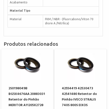
Acabamento
Material Tipo
Material
FKM / NBR - (Fluorcabono/Viton 70
shore A /Nitrílica)
Produtos relacionados
2S0198049B
42554419 42530473
BG5X4676AA 20883031
42541480 Retentor do
Retentor do Pinhão
Pinhão IVECO STRALIS
MERITOR A11205X2728
740S 800S EIXOS