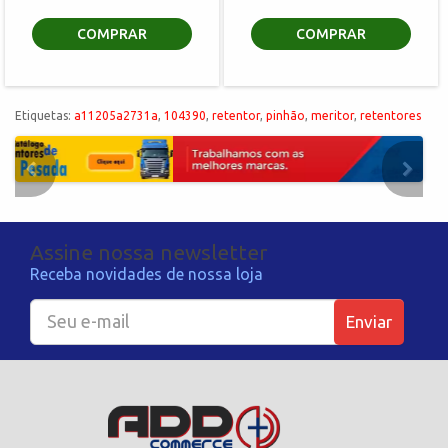
COMPRAR
COMPRAR
Etiquetas:
a11205a2731a
,
104390
,
retentor
,
pinhão
,
meritor
,
retentores
Assine nossa newsletter
Receba novidades de nossa loja
Enviar