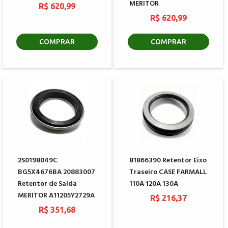
MERITOR
R$ 620,99
R$ 620,99
COMPRAR
COMPRAR
2S0198049C
81866390 Retentor Eixo
BG5X4676BA 20883007
Traseiro CASE FARMALL
Retentor de Saída
110A 120A 130A
MERITOR A11205Y2729A
R$ 216,37
R$ 351,68