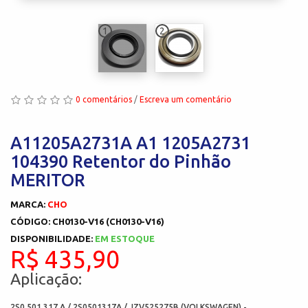
1
2
0 comentários
/
Escreva um comentário
A11205A2731A A1 1205A2731
104390 Retentor do Pinhão
MERITOR
MARCA:
CHO
CÓDIGO: CH0130-V16 (CH0130-V16)
DISPONIBILIDADE:
EM ESTOQUE
R$ 435,90
Aplicação:
2S0 501 317 A / 2S0501317A / JZV525275B (VOLKSWAGEN) -