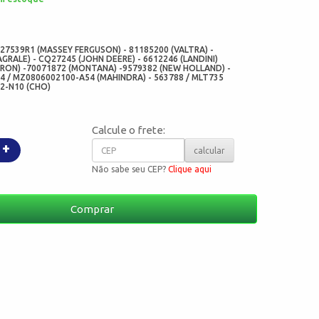
:
-27539R1 (MASSEY FERGUSON) - 81185200 (VALTRA) -
GRALE) - CQ27245 (JOHN DEERE) - 6612246 (LANDINI)
TRON) -70071872 (MONTANA) -9579382 (NEW HOLLAND) -
 / MZ0806002100-A54 (MAHINDRA) - 563788 / MLT735
12-N10 (CHO)
Calcule o frete:
+
calcular
Não sabe seu CEP?
Clique aqui
Comprar