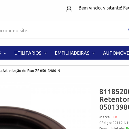
Bem vindo, visitante! F
S
UTILITÁRIOS
EMPILHADEIRAS
AUTOMÓVE
 Articulação do Eixo ZF 0501398019
8118520
Retentor
0501398
Marca:
CHO
Código: 02112-N1
Disponibilidade:
E