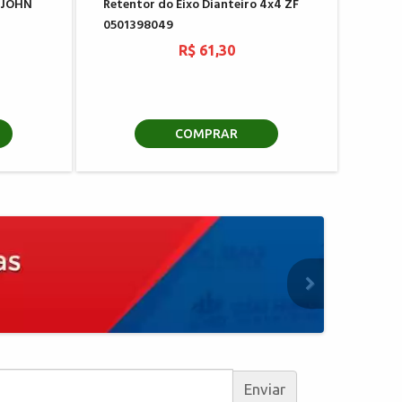
a JOHN
Retentor do Eixo Dianteiro 4x4 ZF
0501398049
R$ 61,30
COMPRAR
Enviar