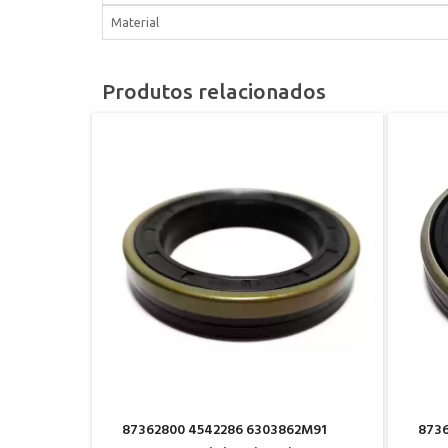
Material
Produtos relacionados
87362800 4542286 6303862M91
873