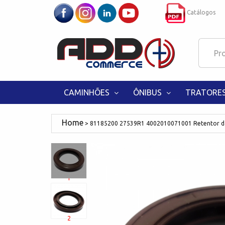
Catálogos
CAMINHÕES
ÔNIBUS
TRATORE
81185200 27539R1 4002010071001 Retentor da
1
2