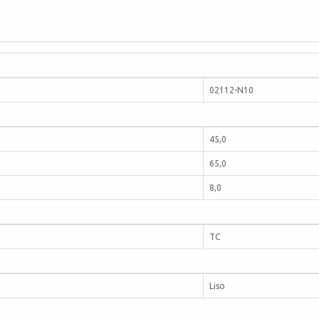
02112-N10
45,0
65,0
8,0
TC
Liso