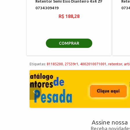
Retentor Semi Eixo Dianteiro 4x4 ZF
Rete
0734309419
073
R$ 188,28
COMPRAR
Etiquetas:
81185200
,
27539r1
,
4002010071001
,
retentor
,
art
Assine nossa
Receba novidades