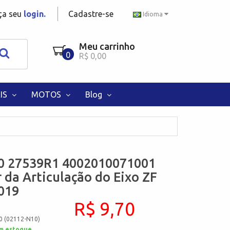
aça seu
login.
Cadastre-se
Idioma
Meu carrinho
0
R$ 0,00
IS
MOTOS
Blog
0 27539R1 4002010071001
 da Articulação do Eixo ZF
019
R$ 9,70
0 (02112-N10)
m estoque