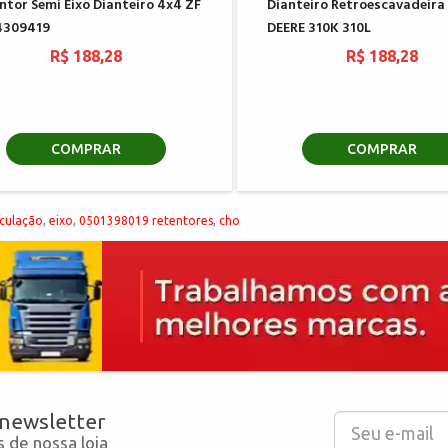
ntor Semi Eixo Dianteiro 4x4 ZF
Dianteiro Retroescavadeir
4309419
DEERE 310K 310L
R$ 188,28
R$ 188,28
COMPRAR
COMPRAR
iculação
,
eixo
,
0501398019 retentores
,
cho
 newsletter
 de nossa loja