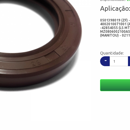
Aplicação
0501398019 (ZF) 
4002010071001 (A
-42854055 (LS M
MZ0806002100A54
(MANITOU) - 021
Quantidade:
-