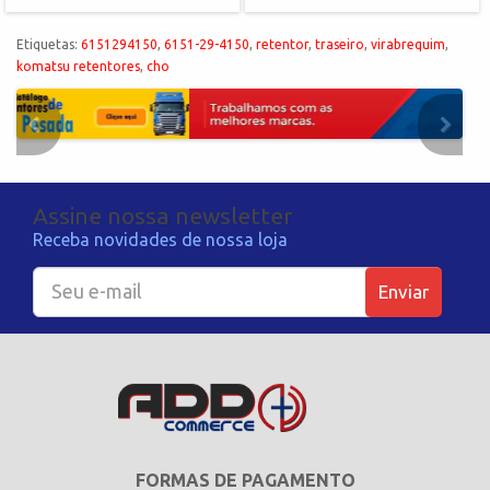
Etiquetas:
6151294150
,
6151-29-4150
,
retentor
,
traseiro
,
virabrequim
,
komatsu retentores
,
cho
Assine nossa newsletter
Receba novidades de nossa loja
Enviar
FORMAS DE PAGAMENTO