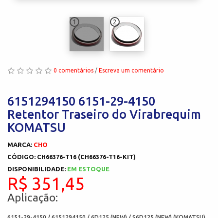
1
2
0 comentários
/
Escreva um comentário
6151294150 6151-29-4150
Retentor Traseiro do Virabrequim
KOMATSU
MARCA:
CHO
CÓDIGO: CH66376-T16 (CH66376-T16-KIT)
DISPONIBILIDADE:
EM ESTOQUE
R$ 351,45
Aplicação:
6151-29-4150 / 6151294150 / 6D125 (NEW) / S6D125 (NEW) (KOMATSU)