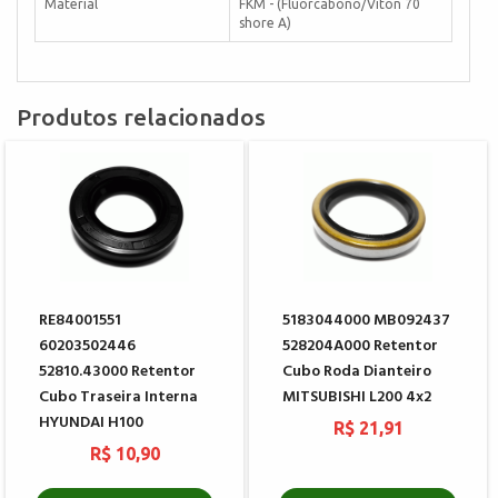
Material
FKM - (Fluorcabono/Viton 70
shore A)
Produtos relacionados
RE84001551
5183044000 MB092437
60203502446
528204A000 Retentor
52810.43000 Retentor
Cubo Roda Dianteiro
Cubo Traseira Interna
MITSUBISHI L200 4x2
HYUNDAI H100
R$ 21,91
R$ 10,90