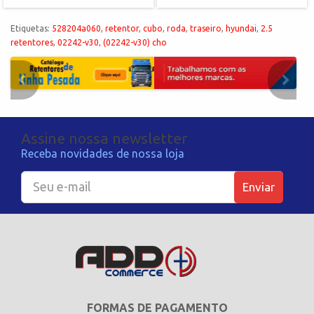
Etiquetas:
528204a060
,
retentor
,
cubo
,
roda
,
traseiro
,
hyundai
,
2.5
retentores
,
02242-v30
,
(02242-v30) cho
Assine nossa newsletter
Receba novidades de nossa loja
Enviar
FORMAS DE PAGAMENTO