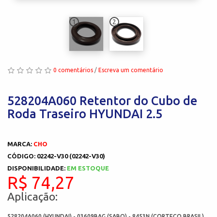
1
2
0 comentários
/
Escreva um comentário
528204A060 Retentor do Cubo de
Roda Traseiro HYUNDAI 2.5
MARCA:
CHO
CÓDIGO: 02242-V30 (02242-V30)
DISPONIBILIDADE:
EM ESTOQUE
R$ 74,27
Aplicação:
528204A060 (HYUNDAI) - 03609BAG (SABO) - 8453N (CORTECO BRASIL)