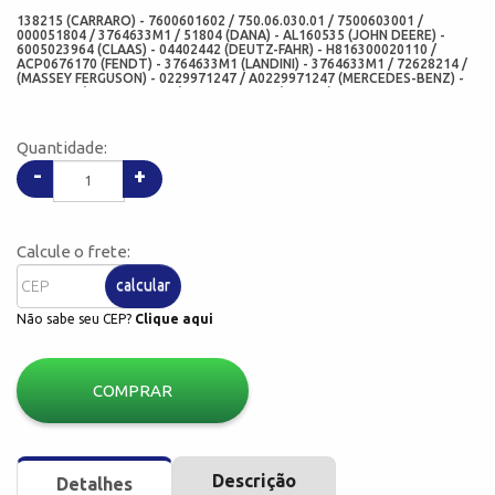
138215 (CARRARO) - 7600601602 / 750.06.030.01 / 7500603001 /
000051804 / 3764633M1 / 51804 (DANA) - AL160535 (JOHN DEERE) -
6005023964 (CLAAS) - 04402442 (DEUTZ-FAHR) - H816300020110 /
ACP0676170 (FENDT) - 3764633M1 (LANDINI) - 3764633M1 / 72628214 /
(MASSEY FERGUSON) - 0229971247 / A0229971247 (MERCEDES-BENZ) -
98315686 (NEW HOLLAND) - 43252D6200 (NISSAN) - 6005023964
(RENAULT) - 12018338B / 12018338 (CORTECO FREUDENBERG) -
354.080 (ELRING) - 70X95X13/14.5 (MED SEAL OIL) - CH0062-N10 (CHO)
- CH0062-N10-ADD (ADD)
Quantidade:
-
+
Calcule o frete:
calcular
Não sabe seu CEP?
Clique aqui
COMPRAR
Descrição
Detalhes