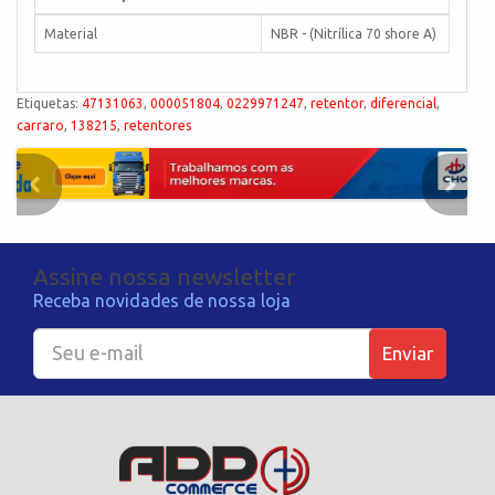
Material
NBR - (Nitrílica 70 shore A)
Etiquetas:
47131063
,
000051804
,
0229971247
,
retentor
,
diferencial
,
carraro
,
138215
,
retentores
Assine nossa newsletter
Receba novidades de nossa loja
Enviar