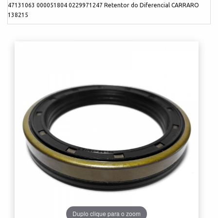
47131063 000051804 0229971247 Retentor do Diferencial CARRARO
138215
Duplo clique para o zoom