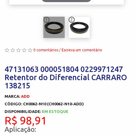
1
2
0 comentários
/
Escreva um comentário
47131063 000051804 0229971247
Retentor do Diferencial CARRARO
138215
MARCA:
ADD
CÓDIGO: CH0062-N10 (CH0062-N10-ADD)
DISPONIBILIDADE:
EM ESTOQUE
R$ 98,91
Aplicação: