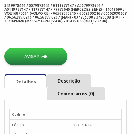
3459978446 / 0079973646 / 0119977147 / A0079973646 /
A0119977147 / 119977147 / 79973646 (MERCEDES BENZ) - 11018690 /
VOE16875631 (VOLVO CE) - 06562890216 / 6562890216 / 06562890207
/ 06.56289.0216 / 06.56289.0207 (MAN) - 034705308 / 3475308 (FIAT) -
3069494M8 (MASSEY FERGUSSON) - 03475308 (DEUTZ FAHR) -
034705308 (KDH) - 806509 (MERITOR) - 813509700 (SPICER DANA) -
813509700 (VICTOR REINZ) - 4.20366 / 420366 (DIESEL TECHNIC) -
592.609 / 592609 (ELRING) - 02049BG / 2049BG (SABO) - 2128N /
2049PRO / 482049N (CORTECO BRASIL) - 5057BG (ARCA RETENTORES)
- 12015407B / 12011400B (CORTECO FREUDENBERG) - 806509
(TIMKEN) - 806509 (NATIONAL) - 02708-N1G (CHO) - 02049-N1G (ADD) -
100X120X13 (MED) - RP100000505 / 364 (NI)
AVISAR-ME
Descrição
Detalhes
Comentários (0)
Codigo
Código
02708-N1G