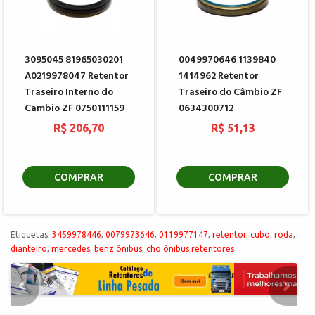
3095045 81965030201
0049970646 1139840
A0219978047 Retentor
1414962 Retentor
Traseiro Interno do
Traseiro do Câmbio ZF
Cambio ZF 0750111159
0634300712
R$ 206,70
R$ 51,13
COMPRAR
COMPRAR
Etiquetas:
3459978446
,
0079973646
,
0119977147
,
retentor
,
cubo
,
roda
,
dianteiro
,
mercedes
,
benz ônibus
,
cho ônibus retentores