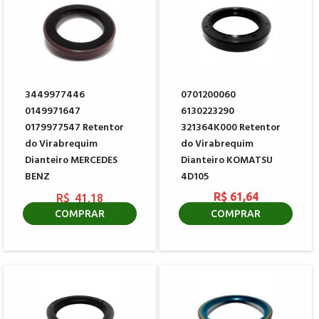
3449977446
0701200060
0149971647
6130223290
0179977547 Retentor
321364K000 Retentor
do Virabrequim
do Virabrequim
Dianteiro MERCEDES
Dianteiro KOMATSU
BENZ
4D105
R$ 61,64
R$ 41,18
R$ 148,16
COMPRAR
COMPRAR