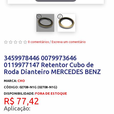
1
2
0 comentários
/
Escreva um comentário
3459978446 0079973646
0119977147 Retentor Cubo de
Roda Dianteiro MERCEDES BENZ
MARCA:
CHO
CÓDIGO: 02708-N1G (02708-N1G)
DISPONIBILIDADE:
FORA DE ESTOQUE
R$ 77,42
Aplicação: