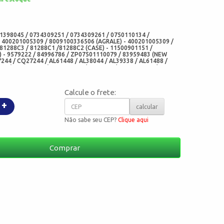
:
1398045 / 0734309251 / 0734309261 / 0750110134 /
- 400201005309 / 8009100336506 (AGRALE) - 400201005309 /
81288C3 / 81288C1 /81288C2 (CASE) - 11500901151 /
 - 9579222 / 84996786 / ZP07501110079 / 83959483 (NEW
244 / CQ27244 / AL61448 / AL38044 / AL39338 / AL61488 /
9 (JOHN DEERE) - 027536R1 / 3603236 / 1510901099 /
4M1 / 3176264 / 6237857M1 / 027536 (MASSEY FERGUNSON) -
000 / 1500901151 / 8017270000 / 80562000 / 8056100
2 (CATERPILLAR) - 42854159 (LS TRACTOR) -
Calcule o frete:
 / MZ0806002100-A53 (MAHINDRA) -150901099 (DANA) -
81137800 (NI) - 5313BAG(E) / 5313 (ARCA RETENTORES) -
+
BRASIL) - 0101691B / 12019329B (CORTECO FREUDENBERG) -
calcular
Não sabe seu CEP?
Clique aqui
Comprar