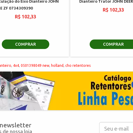
culação do Eixo Dianteiro JOHN
Dianteiro Trator JOHN DEER
E ZF 0734309390
R$ 102,33
R$ 102,33
COMPRAR
COMPRAR
anteiro
,
4x4
,
0501398049 new
,
holland
,
cho retentores
 newsletter
 de nossa loja