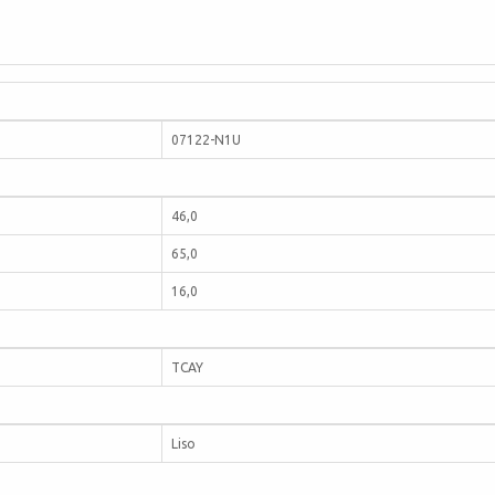
07122-N1U
46,0
65,0
16,0
TCAY
Liso