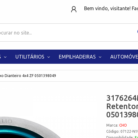
Bem vindo, visitante! F
S
UTILITÁRIOS
EMPILHADEIRAS
AUTOMÓVE
o Dianteiro 4x4 ZF 0501398049
3176264
Retentor
0501398
Marca:
CHO
Código: 07122-N1
Disponibilidade:
E