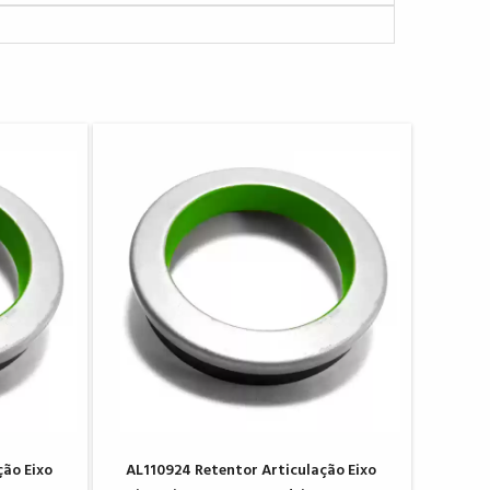
ção Eixo
AL110924 Retentor Articulação Eixo