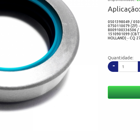
Aplicação
0501398049 / 050
0750110079 (ZF) 
8009100336506 / 
1510901099 (CBT)
HOLLAND) - CQ 27
DQ29341 / DQ2936
3587946 / 317626
80568900 / 80561
(VALTRA)- 054684
Quantidade:
MZ0806002100A53
8009103365006 / 
-
1248N (CORTECO 
07122-N1U (CHO)