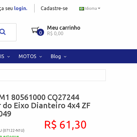
aça seu
login.
Cadastre-se
Idioma
Meu carrinho
0
R$ 0,00
IS
MOTOS
Blog
M1 80561000 CQ27244
 do Eixo Dianteiro 4x4 ZF
049
R$ 61,30
U (07122-N1U)
m estoque