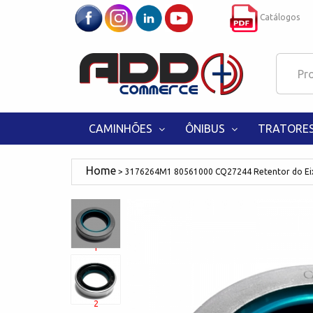
Catálogos
CAMINHÕES
ÔNIBUS
TRATORE
3176264M1 80561000 CQ27244 Retentor do Eix
1
2