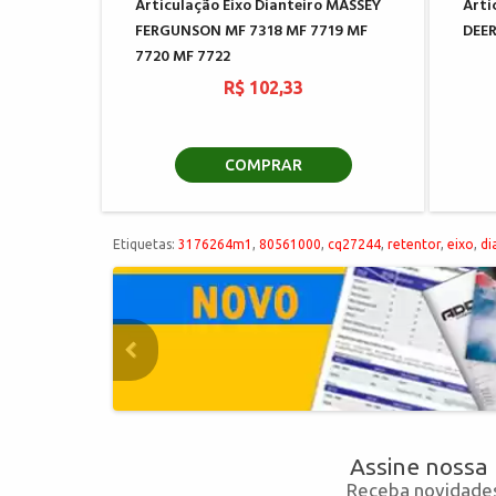
Articulação Eixo Dianteiro MASSEY
Arti
FERGUNSON MF 7318 MF 7719 MF
DEER
7720 MF 7722
R$ 102,33
COMPRAR
Etiquetas:
3176264m1
,
80561000
,
cq27244
,
retentor
,
eixo
,
di
Assine nossa
Receba novidades