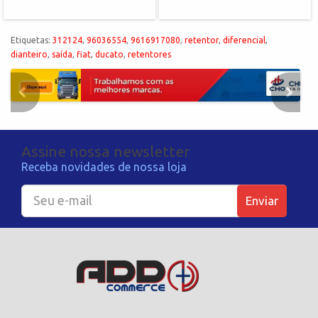
Etiquetas:
312124
,
96036554
,
9616917080
,
retentor
,
diferencial
,
dianteiro
,
saída
,
fiat
,
ducato
,
retentores
Assine nossa newsletter
Receba novidades de nossa loja
Enviar