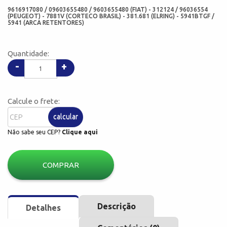
9616917080 / 09603655480 / 9603655480 (FIAT) - 312124 / 96036554
(PEUGEOT) - 7881V (CORTECO BRASIL) - 381.681 (ELRING) - 5941BTGF /
5941 (ARCA RETENTORES)
Quantidade:
-
+
Calcule o frete:
calcular
Não sabe seu CEP?
Clique aqui
COMPRAR
Descrição
Detalhes