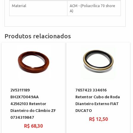
Material
ACM - (Poliacrílica 70 shore
A)
Produtos relacionados
2V5311189
7657423 334616
BH2X7D049AA
Retentor Cubo de Roda
42562103 Retentor
Dianteiro Externo FIAT
Dianteiro do Câmbio ZF
DUCATO
0734319847
R$ 12,50
R$ 68,30