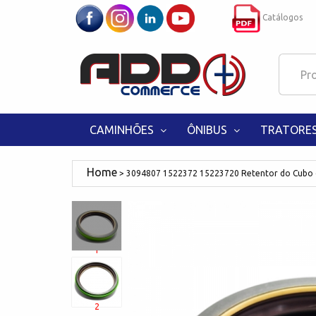
Catálogos
CAMINHÕES
ÔNIBUS
TRATORE
3094807 1522372 15223720 Retentor do Cubo
1
2