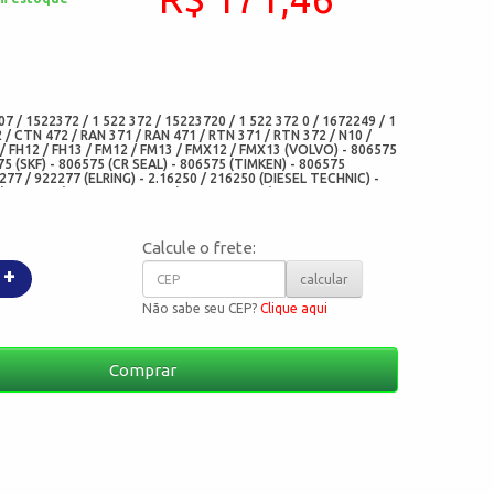
:
07 / 1522372 / 1 522 372 / 15223720 / 1 522 372 0 / 1672249 / 1
 / CTN 472 / RAN 371 / RAN 471 / RTN 371 / RTN 372 / N10 /
 / FH12 / FH13 / FM12 / FM13 / FMX12 / FMX13 (VOLVO) - 806575
5 (SKF) - 806575 (CR SEAL) - 806575 (TIMKEN) - 806575
277 / 922277 (ELRING) - 2.16250 / 216250 (DIESEL TECHNIC) -
) - 2168V (CORTECO BRASIL) - 12014656B (CORTECO
536BGGEF / 6536 (ARCA RETENTORES) - 05054-V35 (CHO) -
Calcule o frete:
+
calcular
Não sabe seu CEP?
Clique aqui
Comprar