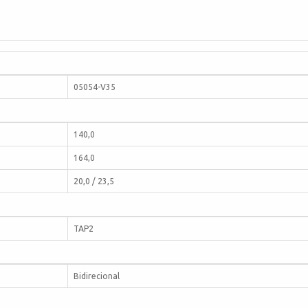
05054-V35
140,0
164,0
20,0 / 23,5
TAP2
Bidirecional