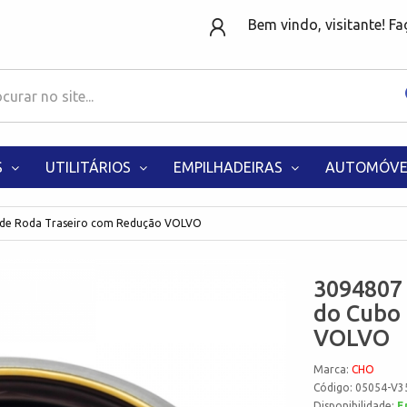
Bem vindo, visitante! F
S
UTILITÁRIOS
EMPILHADEIRAS
AUTOMÓVE
 de Roda Traseiro com Redução VOLVO
3094807
do Cubo 
VOLVO
Marca:
CHO
Código: 05054-V3
Disponibilidade:
E