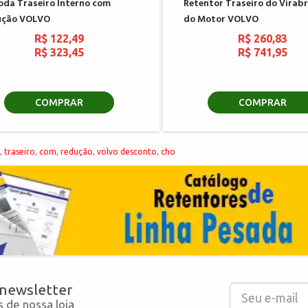
oda Traseiro Interno com
Retentor Traseiro do Virab
ução VOLVO
do Motor VOLVO
R$ 122,49
R$ 260,83
R$ 323,45
R$ 741,95
COMPRAR
COMPRAR
,
traseiro
,
com
,
redução
,
volvo desconto
,
cho
 newsletter
 de nossa loja