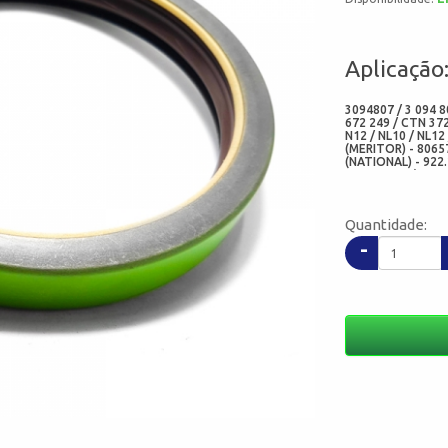
Aplicação
3094807 / 3 094 8
672 249 / CTN 372
N12 / NL10 / NL12
(MERITOR) - 80657
(NATIONAL) - 922.
08314BGEF (SABO
FREUDENBERG) - 6
08314-V35 (ADD)
Quantidade:
-