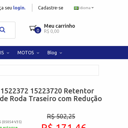
aça seu
login.
Cadastre-se
Idioma
Meu carrinho
0
R$ 0,00
IS
MOTOS
Blog
 1522372 15223720 Retentor
de Roda Traseiro com Redução
R$ 502,25
5 (05054-V35)
R$ 171,46
m estoque