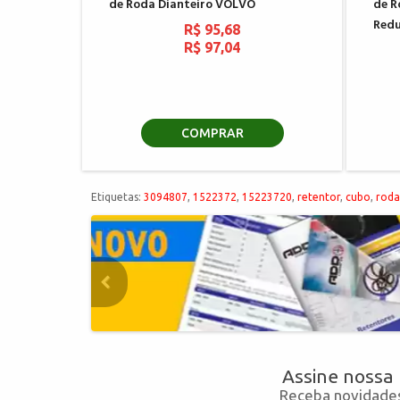
de Roda Dianteiro VOLVO
de R
Red
R$ 95,68
R$ 97,04
COMPRAR
Etiquetas:
3094807
,
1522372
,
15223720
,
retentor
,
cubo
,
roda
Assine nossa
Receba novidades