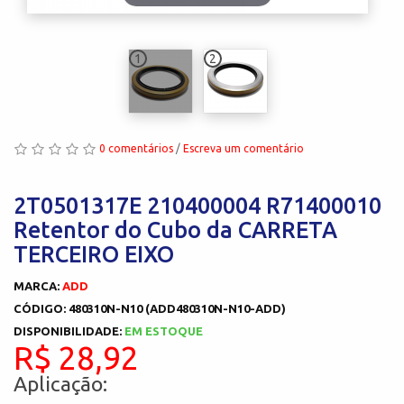
1
2
0 comentários
/
Escreva um comentário
2T0501317E 210400004 R71400010
Retentor do Cubo da CARRETA
TERCEIRO EIXO
MARCA:
ADD
CÓDIGO: 480310N-N10 (ADD480310N-N10-ADD)
DISPONIBILIDADE:
EM ESTOQUE
R$ 28,92
Aplicação: