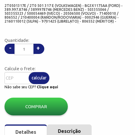
2T0501317E / 2T0 501 317 E (VOLKSWAGEN) - BG3X1175AA (FORD) -
389.997.8746 / 3899978746 (MERCEDES BENZ) - 503355066 /
503355323 / 500054469 (IVECO) - 20506500 (VOLVO) - 71400010 /
806552 / 210400004 (RANDON/RODOVIARIA) - 0002946 (GUERRA) -
2160110012 (SILPA) - 9701425 (LIBRELATO) - 806552 (MERITOR) -
R71400010 (SUSPENSYS) - 13158-N10 (CHO) - 6020 350 861 4 /
60203508614 (BALDAN) - 69010135 (JAN) - 69010135 (MARCHESAN-
TATU) - 9100-3627 / 91003627 (STARA) - 00310B (SABO) - 310N
(COERTECO) - 5700 / 5700BG (ARCA RETENTORES) - 480310N-N10 /
Quantidade:
00310-N10-VW (ADD)
-
+
Calcule o frete:
calcular
Não sabe seu CEP?
Clique aqui
COMPRAR
Descrição
Detalhes