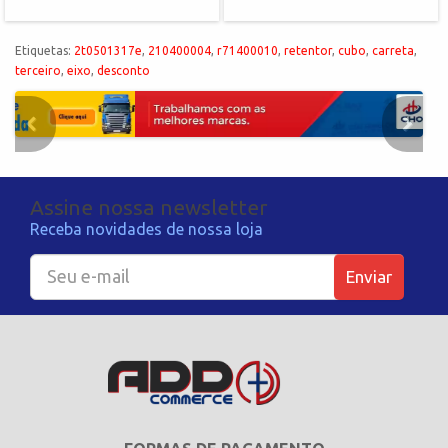
Etiquetas:
2t0501317e
,
210400004
,
r71400010
,
retentor
,
cubo
,
carreta
,
terceiro
,
eixo
,
desconto
Assine nossa newsletter
Receba novidades de nossa loja
Enviar