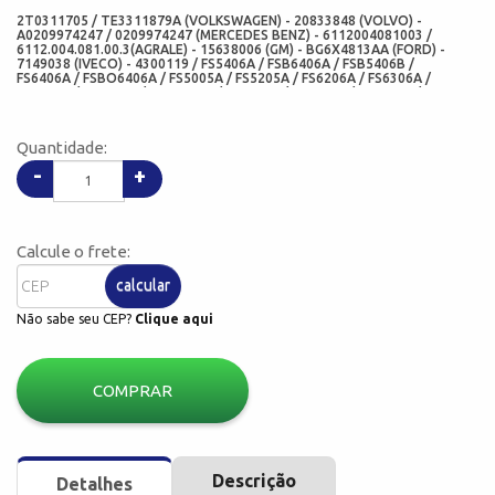
2T0311705 / TE3311879A (VOLKSWAGEN) - 20833848 (VOLVO) -
A0209974247 / 0209974247 (MERCEDES BENZ) - 6112004081003 /
6112.004.081.00.3(AGRALE) - 15638006 (GM) - BG6X4813AA (FORD) -
7149038 (IVECO) - 4300119 / FS5406A / FSB6406A / FSB5406B /
FS6406A / FSBO6406A / FS5005A / FS5205A / FS6206A / FS6306A /
FS5306A / FS5106A / FSB5305D / FS6306B / FS6305A / FS6406B /
FS5005C / FSB5406A / FSO6406A / FSR-6406B / FSBO9406AE /
FSB6406BE / FSBO6206A (EATON) - 35510445 (EURORICAMBI) -
02961BAGG (SABO) - 692N (CORTECO) - 5509BAGG / 5509 (ARCA
Quantidade:
RETENTORES) - 00555-P16 (CHO)
-
+
Calcule o frete:
calcular
Não sabe seu CEP?
Clique aqui
COMPRAR
Descrição
Detalhes