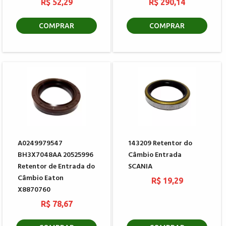
R$ 52,29
R$ 290,14
COMPRAR
COMPRAR
A0249979547
143209 Retentor do
BH3X7048AA 20525996
Câmbio Entrada
Retentor de Entrada do
SCANIA
Câmbio Eaton
R$ 19,29
X8870760
R$ 78,67