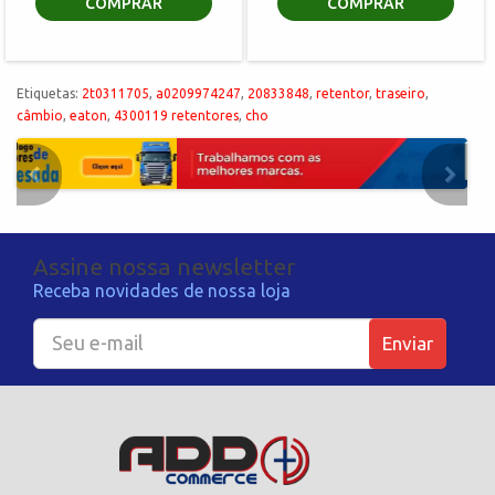
COMPRAR
COMPRAR
Etiquetas:
2t0311705
,
a0209974247
,
20833848
,
retentor
,
traseiro
,
câmbio
,
eaton
,
4300119 retentores
,
cho
Assine nossa newsletter
Receba novidades de nossa loja
Enviar