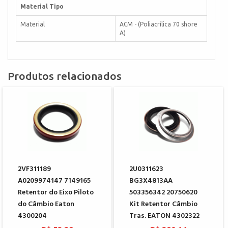
Material Tipo
Material
ACM - (Poliacrílica 70 shore
A)
Produtos relacionados
2VF311189
2U0311623
A0209974147 7149165
BG3X4813AA
Retentor do Eixo Piloto
503356342 20750620
do Câmbio Eaton
Kit Retentor Câmbio
4300204
Tras. EATON 4302322