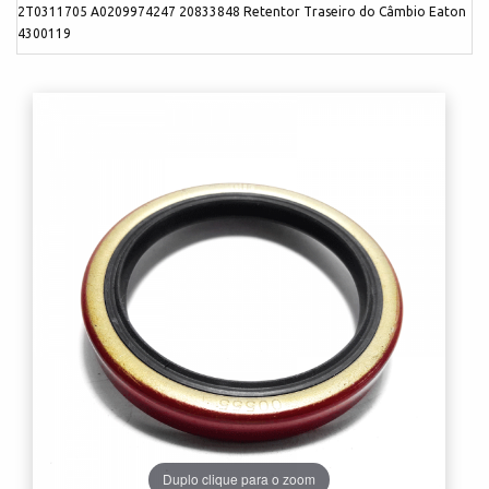
2T0311705 A0209974247 20833848 Retentor Traseiro do Câmbio Eaton
4300119
Duplo clique para o zoom