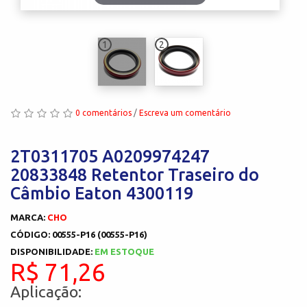
1
2
0 comentários
/
Escreva um comentário
2T0311705 A0209974247
20833848 Retentor Traseiro do
Câmbio Eaton 4300119
MARCA:
CHO
CÓDIGO: 00555-P16 (00555-P16)
DISPONIBILIDADE:
EM ESTOQUE
R$ 71,26
Aplicação: