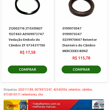
212002716 2T0305827
0199970547
1527463 A0169973747
0199970347
Vedação Embolo do
0239970647 Retentor
Câmbio ZF 0734317150
Dianteiro do Câmbio
MERCEDES BENZ
R$ 17,58
R$ 115,78
COMPRAR
COMPRAR
Etiquetas:
2t0311189
,
0079972247
,
42545936
,
retentor
,
câmbio
,
0734310111 retentores
,
cho