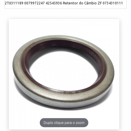
2T0311189 0079972247 42545936 Retentor do Câmbio ZF 0734310111
Duplo clique para o zoom