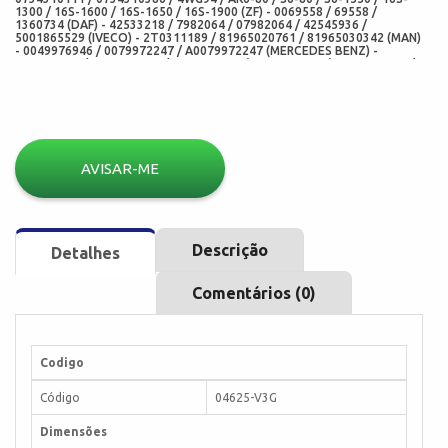
1300 / 16S-1600 / 16S-1650 / 16S-1900 (ZF) - 0069558 / 69558 /
1360734 (DAF) - 42533218 / 7982064 / 07982064 / 42545936 /
5001865529 (IVECO) - 2T0311189 / 81965020761 / 81965030342 (MAN)
- 0049976946 / 0079972247 / A0079972247 (MERCEDES BENZ) -
2T0311189 / 0734310111 / 0734310386 (VOLKSWAGEN) - 071526688 /
1526688 (VOLVO) 1414882 (SCANIA) 212001461/ RK 430B (RANDON) -
AT179316 / AT524231 / 310L / 310K (JOHN DEERE) 0024472634 /
5001847325 / 5001865529 (RENAULT) - 0734310186 (XCMG) - 1319576
(JLG) - 07691BAF (SABO) - 12011308B (CORTECO FREUDENBERG) -
95531973 (EURORICAMBI) - 1172V (CORTECO BRASIL) - 284.645 /
284645 (ELRING) 420169 / 4.20169 (DIESEL TECHNIC) - 5619BAF / 5619
(ARCA RETENTORES) - 04625-V3G (CHO) - 07691-V3G (ADD)
AVISAR-ME
Descrição
Detalhes
Comentários (0)
Codigo
Código
04625-V3G
Dimensões