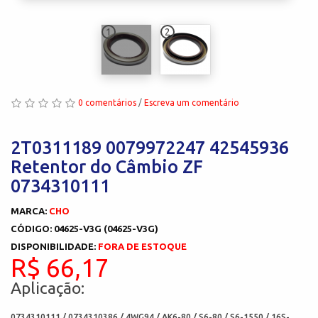
1
2
0 comentários
/
Escreva um comentário
2T0311189 0079972247 42545936
Retentor do Câmbio ZF
0734310111
MARCA:
CHO
CÓDIGO: 04625-V3G (04625-V3G)
DISPONIBILIDADE:
FORA DE ESTOQUE
R$ 66,17
Aplicação:
0734310111 / 0734310386 / 4WG94 / AK6-80 / S6-80 / S6-1550 / 16S-