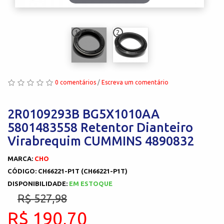
1
2
0 comentários
/
Escreva um comentário
2R0109293B BG5X1010AA
5801483558 Retentor Dianteiro
Virabrequim CUMMINS 4890832
MARCA:
CHO
CÓDIGO: CH66221-P1T (CH66221-P1T)
DISPONIBILIDADE:
EM ESTOQUE
R$ 527,98
R$ 190,70