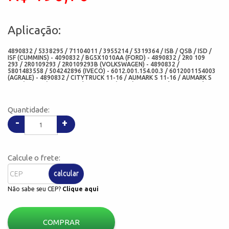
Aplicação:
4890832 / 5338295 / 71104011 / 3955214 / 5319364 / ISB / QSB / ISD /
ISF (CUMMINS) - 4090832 / BG5X1010AA (FORD) - 4890832 / 2R0 109
293 / 2R0109293 / 2R0109293B (VOLKSWAGEN) - 4890832 /
5801483558 / 504242896 (IVECO) - 6012.001.154.00.3 / 6012001154003
(AGRALE) - 4890832 / CITYTRUCK 11-16 / AUMARK S 11-16 / AUMARK S
9-16 (FOTON) - 4890832 / 84575644 (CASE) - 4890832 / 84575644 /
504242896 / 2856887 / 71104011 (NEW HOLLAND) - 6754-21-6230 /
6754216230 / SAA6D107E-1 (KOMATSU) - 4890832 (HYUNDAI) -
923976.3823 / 923976.3823 / 923976.3871 / 9239763871 / 923829.2359
Quantidade:
/ 9238292359 (KALMAR) - 1399472 (DAF) - S00004645 / 860140385
(XCMG) - 8427T (CORTECO) - 12029817B (CORTECO FREUDENBERG) -
-
+
05737GRAHE (SABO) - 5.40069 / 540069 (DIESEL TECHNIC) - 477.680 /
477680 (ELRING) - 7093BYF / 7093 (ARCA RETENTORES) - CH66221-P1T
(CHO) - 05737-P1T (ADD)
Calcule o frete:
calcular
Não sabe seu CEP?
Clique aqui
COMPRAR