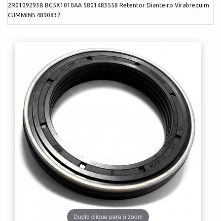
2R0109293B BG5X1010AA 5801483558 Retentor Dianteiro Virabrequim
CUMMINS 4890832
Duplo clique para o zoom