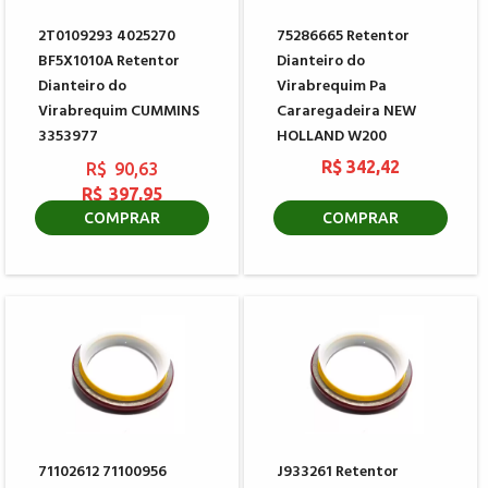
2T0109293 4025270
75286665 Retentor
BF5X1010A Retentor
Dianteiro do
Dianteiro do
Virabrequim Pa
Virabrequim CUMMINS
Cararegadeira NEW
3353977
HOLLAND W200
R$ 342,42
R$ 90,63
R$ 397,95
COMPRAR
COMPRAR
71102612 71100956
J933261 Retentor