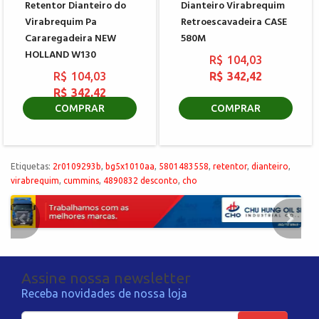
Retentor Dianteiro do
Dianteiro Virabrequim
Virabrequim Pa
Retroescavadeira CASE
Cararegadeira NEW
580M
HOLLAND W130
R$ 104,03
R$ 104,03
R$ 342,42
R$ 342,42
COMPRAR
COMPRAR
Etiquetas:
2r0109293b
,
bg5x1010aa
,
5801483558
,
retentor
,
dianteiro
,
virabrequim
,
cummins
,
4890832 desconto
,
cho
Assine nossa newsletter
Receba novidades de nossa loja