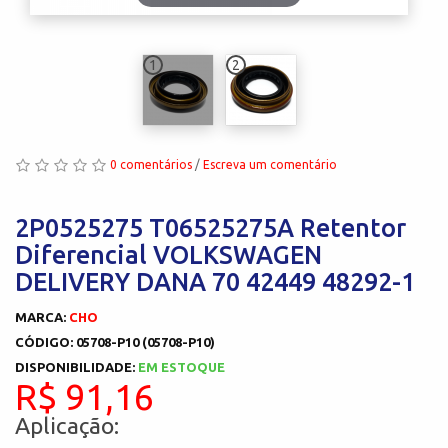
1
2
0 comentários
/
Escreva um comentário
2P0525275 T06525275A Retentor
Diferencial VOLKSWAGEN
DELIVERY DANA 70 42449 48292-1
MARCA:
CHO
CÓDIGO: 05708-P10 (05708-P10)
DISPONIBILIDADE:
EM ESTOQUE
R$ 91,16
Aplicação: