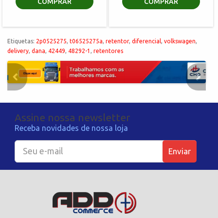
COMPRAR
COMPRAR
Etiquetas:
2p0525275
,
t06525275a
,
retentor
,
diferencial
,
volkswagen
,
delivery
,
dana
,
42449
,
48292-1
,
retentores
Assine nossa newsletter
Receba novidades de nossa loja
Enviar