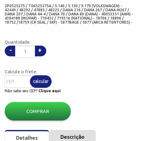
2P0525275 / T06525275A / 5.140 / 5.150 / 9.170 (VOLKSWAGEN) -
42449 / 48292 / 47885 / 48225 / DANA 216 / DANA 267 / DANA M267 /
DANA 207 / DANA 44-4 / DANA 70 / DANA 80 (DANA) - 40053351 (AAM) -
4384188 (MOPAR) - 710452 / 719316 (NATIONAL) - 18706 / 18896 /
18752 /18759 (CR SEAL / SKF) - 5877BAGE / 5877 (ARCA RETENTORES) -
05708-P10 (CHO)
Quantidade:
-
+
Calcule o frete:
calcular
Não sabe seu CEP?
Clique aqui
COMPRAR
Descrição
Detalhes