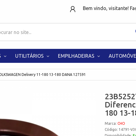
Bem vindo, visitante! F
S
UTILITÁRIOS
EMPILHADEIRAS
AUTOMÓVE
VOLKSWAGEN Delivery 11-180 13-180 DANA 127591
23B5252
Diferen
180 13-
Marca:
CHO
Código: 14791-V3
Disponibilidade:
E