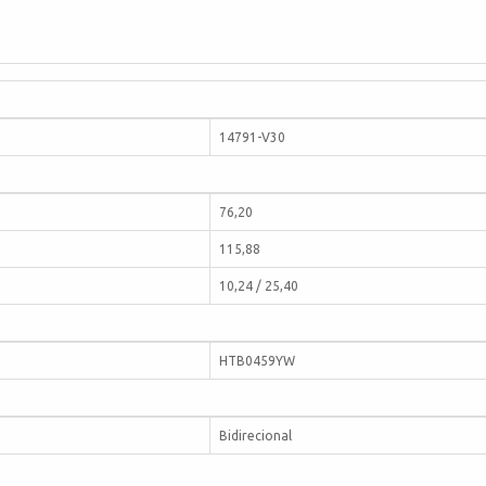
14791-V30
76,20
115,88
10,24 / 25,40
HTB0459YW
Bidirecional