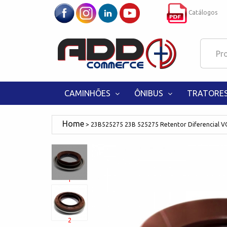
Catálogos
CAMINHÕES
ÔNIBUS
TRATORE
23B525275 23B 525275 Retentor Diferencial 
1
2