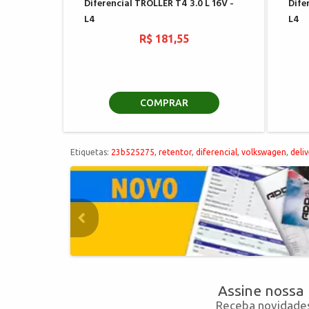
Diferencial TROLLER T4 3.0 L 16V -
Dife
L4
L4
R$ 181,55
COMPRAR
Etiquetas:
23b525275
,
retentor
,
diferencial
,
volkswagen
,
deli
Assine nossa
Receba novidades