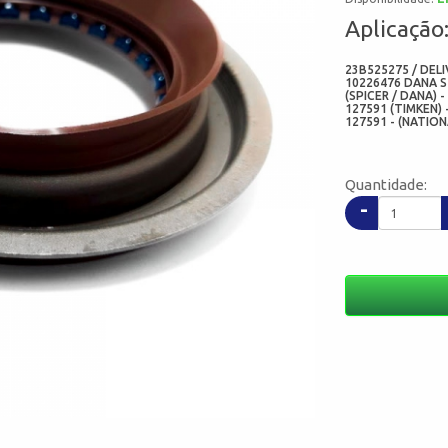
Aplicação
23B525275 / DELI
10226476 DANA S-
(SPICER / DANA) -
127591 (TIMKEN) 
127591 - (NATION
3.000X4.562X0.40
Quantidade:
-