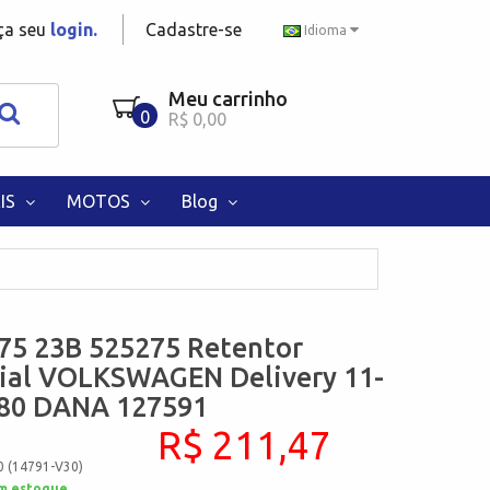
aça seu
login.
Cadastre-se
Idioma
Meu carrinho
0
R$ 0,00
IS
MOTOS
Blog
75 23B 525275 Retentor
cial VOLKSWAGEN Delivery 11-
180 DANA 127591
R$ 211,47
0 (14791-V30)
m estoque