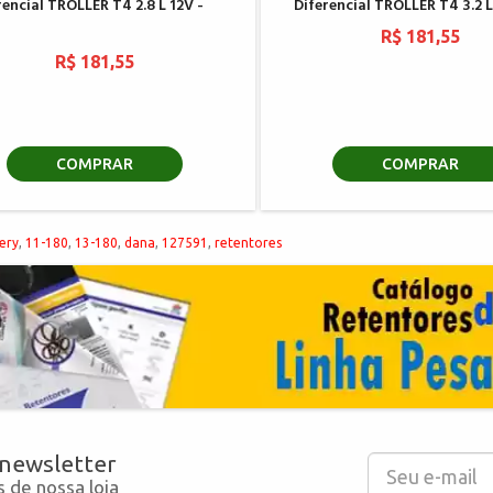
rencial TROLLER T4 2.8 L 12V -
Diferencial TROLLER T4 3.2 L
R$ 181,55
R$ 181,55
COMPRAR
COMPRAR
very
,
11-180
,
13-180
,
dana
,
127591
,
retentores
 newsletter
 de nossa loja