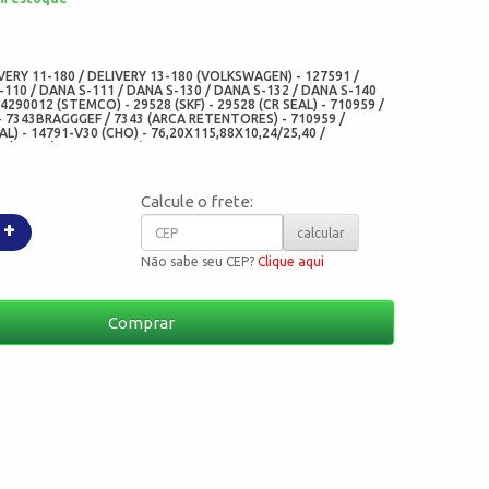
:
VERY 11-180 / DELIVERY 13-180 (VOLKSWAGEN) - 127591 /
110 / DANA S-111 / DANA S-130 / DANA S-132 / DANA S-140
 4290012 (STEMCO) - 29528 (SKF) - 29528 (CR SEAL) - 710959 /
- 7343BRAGGGEF / 7343 (ARCA RETENTORES) - 710959 /
AL) - 14791-V30 (CHO) - 76,20X115,88X10,24/25,40 /
3/1.000 (MED OIL SEAL)
Calcule o frete:
+
calcular
Não sabe seu CEP?
Clique aqui
Comprar