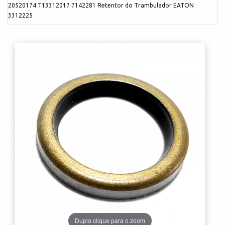
20520174 T13312017 7142281 Retentor do Trambulador EATON
3312225
Duplo clique para o zoom