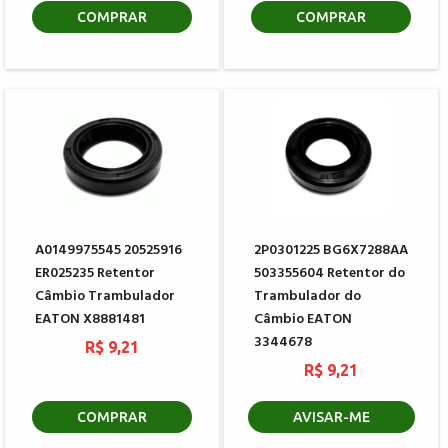
COMPRAR
COMPRAR
A0149975545 20525916
2P0301225 BG6X7288AA
ER025235 Retentor
503355604 Retentor do
Câmbio Trambulador
Trambulador do
EATON X8881481
Câmbio EATON
3344678
R$ 9,21
R$ 9,21
COMPRAR
AVISAR-ME