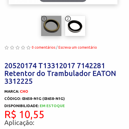
1
2
0 comentários
/
Escreva um comentário
20520174 T13312017 7142281
Retentor do Trambulador EATON
3312225
MARCA:
CHO
CÓDIGO: 03658-N1G (03658-N1G)
DISPONIBILIDADE:
EM ESTOQUE
R$ 10,55
Aplicação: