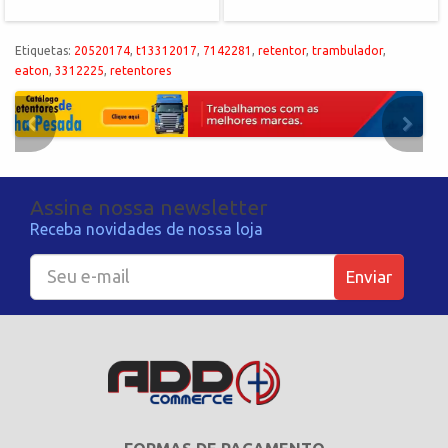
Etiquetas:
20520174
,
t13312017
,
7142281
,
retentor
,
trambulador
,
eaton
,
3312225
,
retentores
Assine nossa newsletter
Receba novidades de nossa loja
Enviar