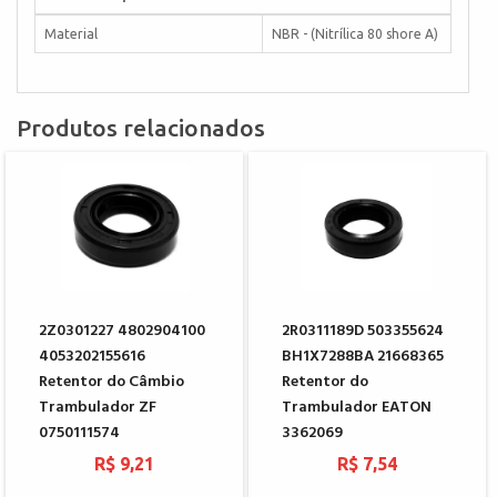
Material
NBR - (Nitrílica 80 shore A)
Produtos relacionados
2Z0301227 4802904100
2R0311189D 503355624
4053202155616
BH1X7288BA 21668365
Retentor do Câmbio
Retentor do
Trambulador ZF
Trambulador EATON
0750111574
3362069
R$ 9,21
R$ 7,54