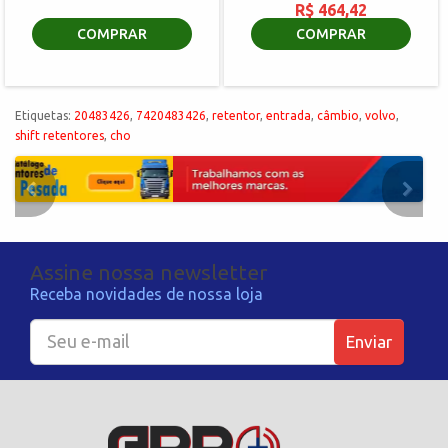
R$ 464,42
COMPRAR
COMPRAR
Etiquetas:
20483426
,
7420483426
,
retentor
,
entrada
,
câmbio
,
volvo
,
shift retentores
,
cho
Assine nossa newsletter
Receba novidades de nossa loja
Enviar