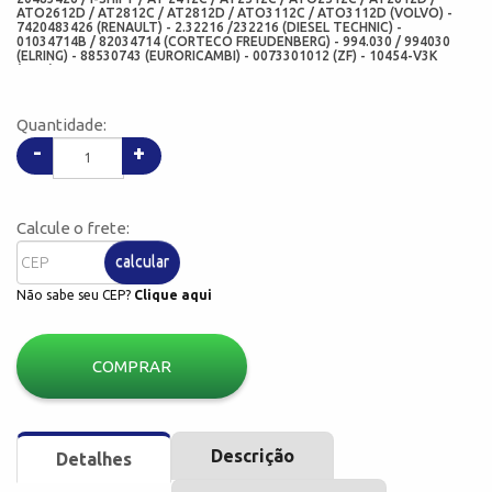
ATO2612D / AT2812C / AT2812D / ATO3112C / ATO3112D (VOLVO) -
7420483426 (RENAULT) - 2.32216 /232216 (DIESEL TECHNIC) -
01034714B / 82034714 (CORTECO FREUDENBERG) - 994.030 / 994030
(ELRING) - 88530743 (EURORICAMBI) - 0073301012 (ZF) - 10454-V3K
(CHO)
Quantidade:
-
+
Calcule o frete:
calcular
Não sabe seu CEP?
Clique aqui
COMPRAR
Descrição
Detalhes