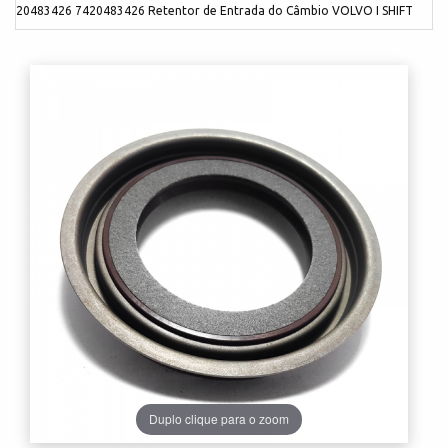
20483426 7420483426 Retentor de Entrada do Câmbio VOLVO I SHIFT
Duplo clique para o zoom