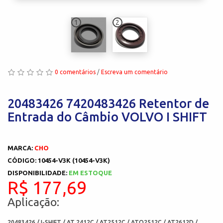
1
2
0 comentários
/
Escreva um comentário
20483426 7420483426 Retentor de
Entrada do Câmbio VOLVO I SHIFT
MARCA:
CHO
CÓDIGO: 10454-V3K (10454-V3K)
DISPONIBILIDADE:
EM ESTOQUE
R$ 177,69
Aplicação:
20483426 / I-SHIFT / AT 2412C / AT2512C / ATO2512C / AT2612D /