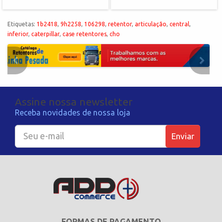
Etiquetas:
1b2418
,
9h2258
,
106298
,
retentor
,
articulação
,
central
,
inferior
,
caterpillar
,
case retentores
,
cho
Assine nossa newsletter
Receba novidades de nossa loja
Enviar
FORMAS DE PAGAMENTO