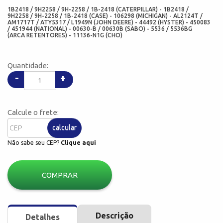
1B2418 / 9H2258 / 9H-2258 / 1B-2418 (CATERPILLAR) - 1B2418 /
9H2258 / 9H-2258 / 1B-2418 (CASE) - 106298 (MICHIGAN) - AL2124T /
AM1717T / ATY5317 / L1949N (JOHN DEERE) - 44492 (HYSTER) - 450083
/ 451944 (NATIONAL) - 00630-B / 00630B (SABO) - 5536 / 5536BG
(ARCA RETENTORES) - 11136-N1G (CHO)
Quantidade:
-
+
Calcule o frete:
calcular
Não sabe seu CEP?
Clique aqui
COMPRAR
Descrição
Detalhes