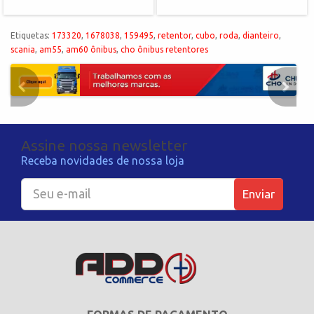
Etiquetas:
173320
,
1678038
,
159495
,
retentor
,
cubo
,
roda
,
dianteiro
,
scania
,
am55
,
am60 ônibus
,
cho ônibus retentores
Assine nossa newsletter
Receba novidades de nossa loja
Enviar