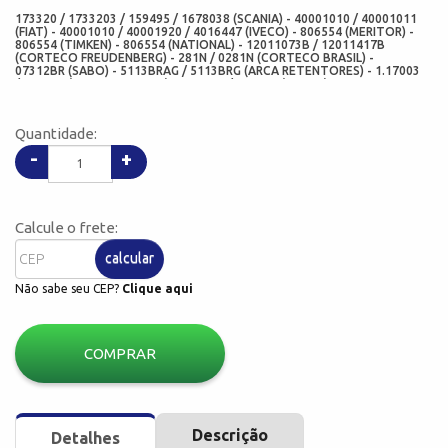
173320 / 1733203 / 159495 / 1678038 (SCANIA) - 40001010 / 40001011
(FIAT) - 40001010 / 40001920 / 4016447 (IVECO) - 806554 (MERITOR) -
806554 (TIMKEN) - 806554 (NATIONAL) - 12011073B / 12011417B
(CORTECO FREUDENBERG) - 281N / 0281N (CORTECO BRASIL) -
07312BR (SABO) - 5113BRAG / 5113BRG (ARCA RETENTORES) - 1.17003
/ 117003 (DIESEL TECHNIC) - 325.511 / 325511 (ELRING) - 08863-N20
(CHO) - 07312-N20 (ADD) - 117.47X142.87X12.7 (MED) - RP117000007
(NI)
Quantidade:
-
+
Calcule o frete:
calcular
Não sabe seu CEP?
Clique aqui
COMPRAR
Descrição
Detalhes