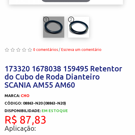
1
2
0 comentários
/
Escreva um comentário
173320 1678038 159495 Retentor
do Cubo de Roda Dianteiro
SCANIA AM55 AM60
MARCA:
CHO
CÓDIGO: 08863-N20 (08863-N20)
DISPONIBILIDADE:
EM ESTOQUE
R$ 87,83
Aplicação: