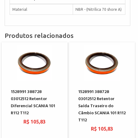
Material
NBR - (Nitrílica 70 shore A)
Produtos relacionados
1528991 388728
1528991 388728
03012512 Retentor
03012512 Retentor
Diferencial SCANIA 101
Saída Traseiro do
R112 T112
Câmbio SCANIA 101 R112
T112
R$ 105,83
R$ 105,83