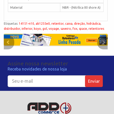
Material
NBR - (Nitrílica 80 shore A)
Etiquetas:
14151-n10
,
ab1255e0
,
retentor
,
caixa
,
direção
,
hidráulica
,
distribuidor
,
inferior
,
koyo
,
gol
,
voyage
,
saveiro
,
fox
,
space
,
retentores
Assine nossa newsletter
Receba novidades de nossa loja
Enviar