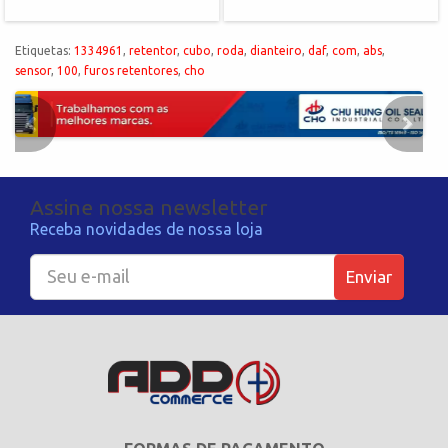
Etiquetas:
1334961
,
retentor
,
cubo
,
roda
,
dianteiro
,
daf
,
com
,
abs
,
sensor
,
100
,
furos retentores
,
cho
Assine nossa newsletter
Receba novidades de nossa loja
Enviar