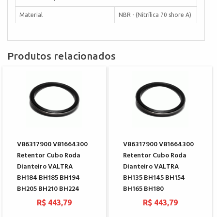
Material
NBR - (Nitrílica 70 shore A)
Produtos relacionados
V86317900 V81664300
V86317900 V81664300
Retentor Cubo Roda
Retentor Cubo Roda
Dianteiro VALTRA
Dianteiro VALTRA
BH184 BH185 BH194
BH135 BH145 BH154
BH205 BH210 BH224
BH165 BH180
R$ 443,79
R$ 443,79