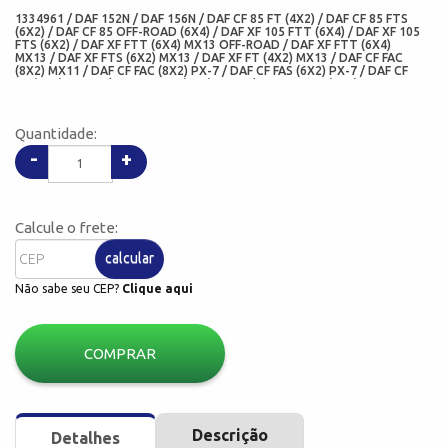
1334961 / DAF 152N / DAF 156N / DAF CF 85 FT (4X2) / DAF CF 85 FTS
(6X2) / DAF CF 85 OFF-ROAD (6X4) / DAF XF 105 FTT (6X4) / DAF XF 105
FTS (6X2) / DAF XF FTT (6X4) MX13 OFF-ROAD / DAF XF FTT (6X4)
MX13 / DAF XF FTS (6X2) MX13 / DAF XF FT (4X2) MX13 / DAF CF FAC
(8X2) MX11 / DAF CF FAC (8X2) PX-7 / DAF CF FAS (6X2) PX-7 / DAF CF
FT (4X2) MX-11 / DAF CF FTS (6X2) MX11 / DAF CF FTT (6X4) OFF-ROAD
MX-13 (DAF) - ZG.02748-0008 (ZG) - 520102 / 5.20102 (DIESEL
TECHNIC) - 01026332B (CORTECO FREUDENBERG) - 05535-N10 (ADD) -
05535-N10-XX / 05535-N10-DI (CHO) - 04405BRGGE (SABO) -
Quantidade:
100X140/166X16/22 (MED)
-
+
Calcule o frete:
calcular
Não sabe seu CEP?
Clique aqui
COMPRAR
Descrição
Detalhes